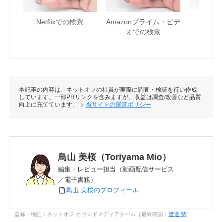
Netflixでの検索
Amazonプライム・ビデ
U-NE
オでの検索
本記事の内容は、ネットオフの社員が実際に調査・検証を行い作成
しています。一部PRリンクを含みますが、収益は調査/改善など品質
向上に充てています。
当サイトの運営ポリシー
鳥山 美桜（Toriyama Mio）
編集・レビュー担当（動画配信サービス
／電子書籍）
鳥山 美桜のプロフィール
監修・検証：ネットオフ オウンドメディアチーム［最終確認：
渡邊 勢
］