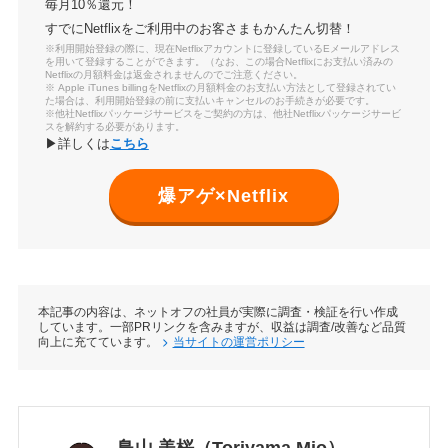
毎月10％還元！
すでにNetflixをご利用中のお客さまもかんたん切替！
※利用開始登録の際に、現在Netflixアカウントに登録しているEメールアドレス
を用いて登録することができます。（なお、この場合Netflixにお支払い済みの
Netflixの月額料金は返金されませんのでご注意ください。
※ Apple iTunes billingをNetflixの月額料金のお支払い方法として登録されてい
た場合は、利用開始登録の前に支払いキャンセルのお手続きが必要です。
※他社Netflixパッケージサービスをご契約の方は、他社Netflixパッケージサービ
スを解約する必要があります。
▶詳しくは
こちら
爆アゲ×Netflix
本記事の内容は、ネットオフの社員が実際に調査・検証を行い作成
しています。一部PRリンクを含みますが、収益は調査/改善など品質
向上に充てています。
当サイトの運営ポリシー
鳥山 美桜（Toriyama Mio）