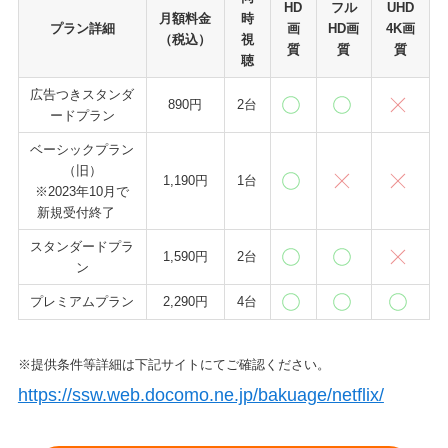
HD
フル
UHD
月額料金
時
プラン詳細
画
HD画
4K画
（税込）
視
質
質
質
聴
広告つきスタンダ
890円
2台
ードプラン
ベーシックプラン
（旧）
1,190円
1台
※2023年10月で
新規受付終了
スタンダードプラ
1,590円
2台
ン
プレミアムプラン
2,290円
4台
※提供条件等詳細は下記サイトにてご確認ください。
https://ssw.web.docomo.ne.jp/bakuage/netflix/