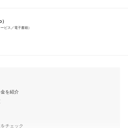
io）
サービス／電子書籍）
料金を紹介
査
性をチェック