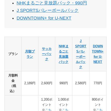
NHKまるごと見放題パック・990円
J SPORTSバレーボールパック
DOWNTOWN+ for U-NEXT
J
NHKま
SPORT
DOWN
サッカ
月額プ
るごと
Sバレ
TOWN+
プラン
ーパッ
ラン
見放題
ーボー
for U-
ク
パック
ルパッ
NEXT
ク
月額料
金
2,189円
2,600円
990円
2,580円
770円
（税
込）
1,200ポ
1,000ポ
800ポイ
イント
イント
ント
※
こち
※
こち
※
こち