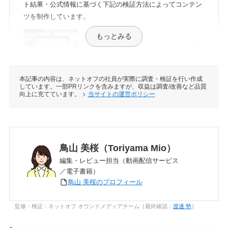
ト結果・公式情報に基づく下記の検証方法によってコンテン
ツを制作しています。
もっとみる
料金
本記事の内容は、ネットオフの社員が実際に調査・検証を行い作成
しています。一部PRリンクを含みますが、収益は調査/改善など品質
無料期間
向上に充てています。
当サイトの運営ポリシー
共有
アカウント
鳥山 美桜（Toriyama Mio）
編集・レビュー担当（動画配信サービス
作品の充実度
／電子書籍）
鳥山 美桜のプロフィール
サービスの使いやすさ
監修・検証：ネットオフ オウンドメディアチーム［最終確認：
渡邊 勢
］