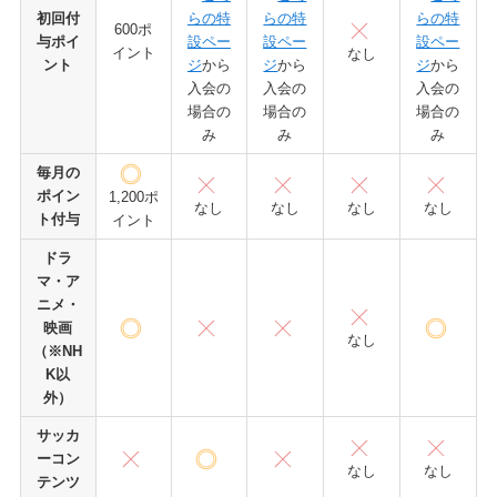
初回付
らの特
らの特
らの特
600ポ
与ポイ
設ペー
設ペー
設ペー
イント
なし
ント
ジ
から
ジ
から
ジ
から
入会の
入会の
入会の
場合の
場合の
場合の
み
み
み
毎月の
ポイン
1,200ポ
なし
なし
なし
なし
ト付与
イント
ドラ
マ・ア
ニメ・
映画
なし
（※NH
K以
外）
サッカ
ーコン
なし
なし
テンツ