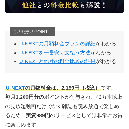
この記事のPOINT！
U-NEXTの月額料金プランの詳細
がわかる
U-NEXTを一番安く支払う方法
がわかる
U-NEXTと他社の料金比較の結果
がわかる
U-NEXT
の月額料金は、2,189円（税込）
です。
毎月1,200円分のポイント
が付与され、42万本以上
の見放題動画だけでなく雑誌も読み放題で楽しめ
るため、
実質989円
のサービスとしては非常にお得
に楽しめます。