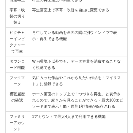
字幕・吹
再生画面上で字幕・吹替を自由に変更できる
替の切り
替え
ピクチャ
再生している動画を画面の隅に別ウィンドウで表
ーインピ
示・再生できる機能
クチャー
で再生
ダウンロ
WiFi環境下以外でも、データ容量を消費することな
ード機能
く視聴できる
ブックマ
気に入った作品やこれから見たい作品を「マイリス
ーク
ト」に登録できる
視聴履歴
ホーム画面のトップ上で「つづきを再生」と表示さ
の確認
れるので、続きから見ることができる・最大100エピ
ソードまで表示可能・原則1年情報が保存される
ファミリ
1アカウントで最大4人まで利用できる機能
ーアカウ
ント