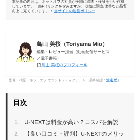
本記事の内容は、ネットオフの社員が実際に調査・検証を行い作成
しています。一部PRリンクを含みますが、収益は調査/改善など品質
無料期間
向上に充てています。
当サイトの運営ポリシー
共有
アカウント
鳥山 美桜（Toriyama Mio）
編集・レビュー担当（動画配信サービス
作品の充実度
／電子書籍）
鳥山 美桜のプロフィール
サービスの使いやすさ
監修・検証：ネットオフ オウンドメディアチーム［最終確認：
渡邊 勢
］
目次
U-NEXTは料金が高い？コスパを解説
【良い口コミ・評判】U-NEXTのメリッ