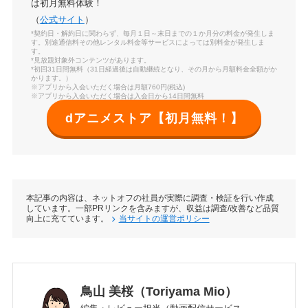
は初月無料体験！
（
公式サイト
）
*契約日・解約日に関わらず、毎月１日～末日までの１か月分の料金が発生しま
す。別途通信料その他レンタル料金等サービスによっては別料金が発生しま
す。
*見放題対象外コンテンツがあります。
*初回31日間無料（31日経過後は自動継続となり、その月から月額料金全額がか
かります。）
※アプリから入会いただく場合は月額760円(税込)
※アプリから入会いただく場合は入会日から14日間無料
dアニメストア【初月無料！】
本記事の内容は、ネットオフの社員が実際に調査・検証を行い作成
しています。一部PRリンクを含みますが、収益は調査/改善など品質
向上に充てています。
当サイトの運営ポリシー
鳥山 美桜（Toriyama Mio）