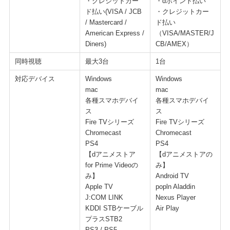
・クレジットカー
・dポイント払い
ド払い(VISA / JCB
・クレジットカー
/ Mastercard /
ド払い
American Express /
（VISA/MASTER/J
Diners)
CB/AMEX）
同時視聴
最大3台
1台
対応デバイス
Windows
Windows
mac
mac
各種スマホデバイ
各種スマホデバイ
ス
ス
Fire TVシリーズ
Fire TVシリーズ
Chromecast
Chromecast
PS4
PS4
【dアニメストア
【dアニメストアの
for Prime Videoの
み】
み】
Android TV
Apple TV
popln Aladdin
J:COM LINK
Nexus Player
KDDI STBケーブル
Air Play
プラスSTB2
PS3 / PS5