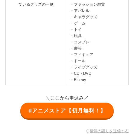
ているグッズの一例
・ファッション雑貨
・アパレル
・キャラグッズ
・ゲーム
・トイ
・玩具
・コスプレ
・書籍
・フィギュア
・ドール
・ライブグッズ
・CD・DVD
・Blu-ray
＼ここから申込み／
dアニメストア【初月無料！】
情報の誤りを送信する