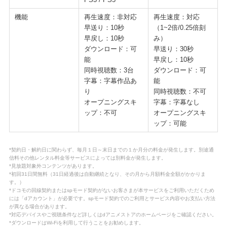
機能
再生速度：非対応
再生速度：対応
早送り：10秒
（1~2倍/0.25倍刻
早戻し：10秒
み）
ダウンロード：可
早送り：30秒
能
早戻し：10秒
同時視聴数：3台
ダウンロード：可
字幕：字幕作品あ
能
り
同時視聴数：不可
オープニングスキ
字幕：字幕なし
ップ：不可
オープニングスキ
ップ：可能
*契約日・解約日に関わらず、毎月１日～末日までの１か月分の料金が発生します。別途通
信料その他レンタル料金等サービスによっては別料金が発生します。
*見放題対象外コンテンツがあります。
*初回31日間無料（31日経過後は自動継続となり、その月から月額料金全額がかかりま
す。）
*ドコモの回線契約またはspモード契約がないお客さまが本サービスをご利用いただくため
には「dアカウント」が必要です。spモード契約でのご利用とサービス内容やお支払い方法
が異なる場合があります。
*対応デバイスやご視聴条件など詳しくはdアニメストアのホームページをご確認ください。
*ダウンロードはWi-Fiを利用して行うことをお勧めします。