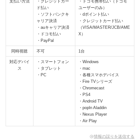
支払い方法
・クレジットカー
・ドコモ携帯払い（ドコモ
ド払い
ユーザーのみ）
・ソフトバンクキ
・dポイント払い
ャリア決済
・クレジットカード払い
・auキャリア決済
（VISA/MASTER/JCB/AME
・ドコモ払い
X）
・PayPal
同時視聴
不可
1台
対応デバイ
・スマートフォン
・Windows
ス
・タブレット
・mac
・PC
・各種スマホデバイス
・Fire TVシリーズ
・Chromecast
・PS4
・Android TV
・popln Aladdin
・Nexus Player
・Air Play
情報の誤りを送信する