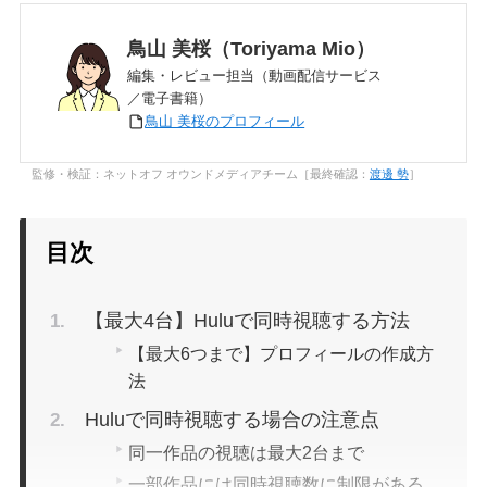
鳥山 美桜（Toriyama Mio）
編集・レビュー担当（動画配信サービス
／電子書籍）
鳥山 美桜のプロフィール
監修・検証：ネットオフ オウンドメディアチーム［最終確認：
渡邊 勢
］
目次
【最大4台】Huluで同時視聴する方法
【最大6つまで】プロフィールの作成方
法
Huluで同時視聴する場合の注意点
同一作品の視聴は最大2台まで
一部作品には同時視聴数に制限がある