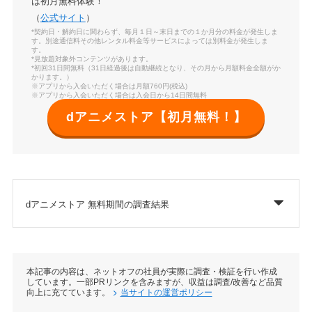
は初月無料体験！
（
公式サイト
）
*契約日・解約日に関わらず、毎月１日～末日までの１か月分の料金が発生しま
す。別途通信料その他レンタル料金等サービスによっては別料金が発生しま
す。
*見放題対象外コンテンツがあります。
*初回31日間無料（31日経過後は自動継続となり、その月から月額料金全額がか
かります。）
※アプリから入会いただく場合は月額760円(税込)
※アプリから入会いただく場合は入会日から14日間無料
dアニメストア【初月無料！】
dアニメストア 無料期間の調査結果
本記事の内容は、ネットオフの社員が実際に調査・検証を行い作成
しています。一部PRリンクを含みますが、収益は調査/改善など品質
向上に充てています。
当サイトの運営ポリシー