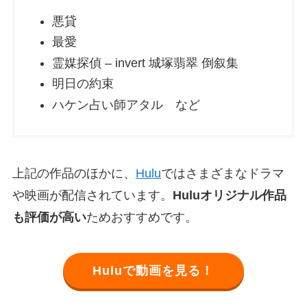
悪貸
最愛
霊媒探偵 – invert 城塚翡翠 倒叙集
明日の約束
ハケン占い師アタル など
上記の作品のほかに、
Hulu
ではさまざまなドラマ
や映画が配信されています。
Huluオリジナル作品
も評価が高い
ためおすすめです。
Huluで動画を見る！