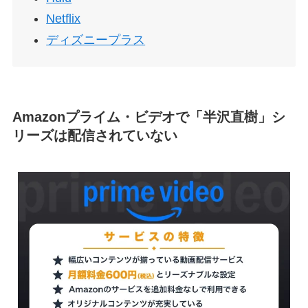
Netflix
ディズニープラス
Amazonプライム・ビデオで「半沢直樹」シ
リーズは配信されていない