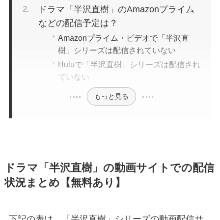
ドラマ「半沢直樹」のAmazonプライム
などの配信予定は？
Amazonプライム・ビデオで「半沢直
樹」シリーズは配信されていない
Huluで「半沢直樹」シリーズは配信され
ていない
もっと見る
ドラマ「半沢直樹」の動画サイトでの配信
状況まとめ【無料あり】
下記の表は、「半沢直樹」シリーズの動画配信サ