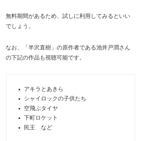
無料期間があるため、試しに利用してみるといい
でしょう。
なお、「半沢直樹」の原作者である池井戸潤さん
の下記の作品も視聴可能です。
アキラとあきら
シャイロックの子供たち
空飛ぶタイヤ
下町ロケット
民王 など