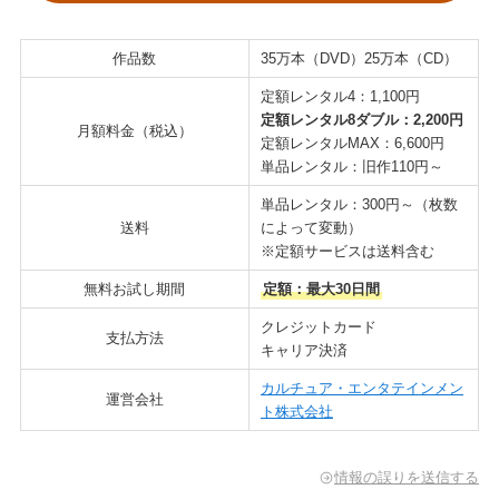
作品数
35万本（DVD）25万本（CD）
定額レンタル4：1,100円
定額レンタル8ダブル：2,200円
月額料金（税込）
定額レンタルMAX：6,600円
単品レンタル：旧作110円～
単品レンタル：300円～（枚数
送料
によって変動）
※定額サービスは送料含む
無料お試し期間
定額：最大30日間
クレジットカード
支払方法
キャリア決済
カルチュア・エンタテインメン
運営会社
ト株式会社
情報の誤りを送信する