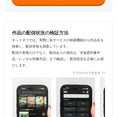
作品の配信状況の検証方法
ネットオフでは、実際に各サービスの検索機能から作品名を
検索し、配信有無を調査しています。
配信の有無だけでなく、配信ありの場合は「見放題対象作
品・レンタル対象作品」まで確認し、配信状況を正確にお届
けします。
スクロールできます