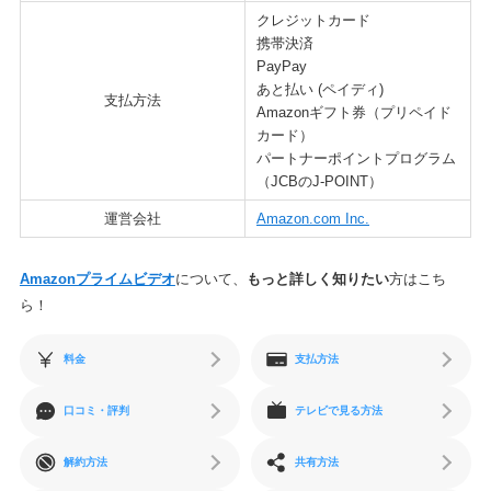
クレジットカード
携帯決済
PayPay
あと払い (ペイディ)
支払方法
Amazonギフト券（プリペイド
カード）
パートナーポイントプログラム
（JCBのJ-POINT）
運営会社
Amazon.com Inc.
Amazonプライムビデオ
について、
もっと詳しく知りたい
方はこち
ら！
料金
支払方法
口コミ・評判
テレビで見る方法
解約方法
共有方法