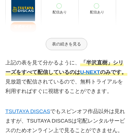
配信あり
配信あり
配
公式サイト
Amazonプライ
表の続きを見る
ムビデオ
上記の表を見て分かるように、
「半沢直樹」シリ
配信なし
配信なし
配
ーズをすべて配信しているのは
U-NEXT
のみです。
公式サイト
見放題で配信されているので、無料トライアルを
利用すればすぐに視聴することができます。
Hulu
TSUTAYA DISCAS
でもスピンオフ作品以外は見れ
配信なし
配信なし
配
ますが、TSUTAYA DISCASは宅配レンタルサービ
公式サイト
スのためオンライン上で見ることができません。