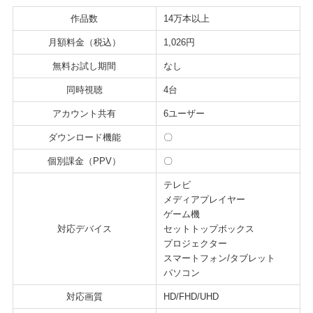
作品数
14万本以上
月額料金（税込）
1,026円
無料お試し期間
なし
同時視聴
4台
アカウント共有
6ユーザー
ダウンロード機能
〇
個別課金（PPV）
〇
テレビ
メディアプレイヤー
ゲーム機
対応デバイス
セットトップボックス
プロジェクター
スマートフォン/タブレット
パソコン
対応画質
HD/FHD/UHD