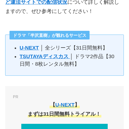
ど違法サイトでの配信状況
について詳しく解説し
ますので、ぜひ参考にしてください！
ドラマ「半沢直樹」が観れるサービス
U-NEXT
│ 全シリーズ【31日間無料】
TSUTAYAディスカス
│ ドラマ2作品【30
日間・8枚レンタル無料】
PR
【
U-NEXT
】
まずは31日間無料トライアル！