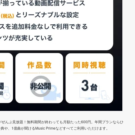
がぜんぶ見放題！無料期間が終わっても月額たった600円。年間プランならひ
典や、1億曲が聞けるMusic Primeなどすべてご利用いただけます。