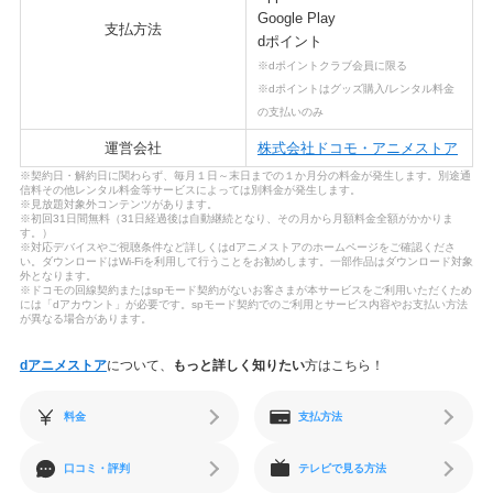
Google Play
支払方法
dポイント
※dポイントクラブ会員に限る
※dポイントはグッズ購入/レンタル料金
の支払いのみ
運営会社
株式会社ドコモ・アニメストア
※契約日・解約日に関わらず、毎月１日～末日までの１か月分の料金が発生します。別途通
信料その他レンタル料金等サービスによっては別料金が発生します。
※見放題対象外コンテンツがあります。
※初回31日間無料（31日経過後は自動継続となり、その月から月額料金全額がかかりま
す。）
※対応デバイスやご視聴条件など詳しくはdアニメストアのホームページをご確認くださ
い。ダウンロードはWi-Fiを利用して行うことをお勧めします。一部作品はダウンロード対象
外となります。
※ドコモの回線契約またはspモード契約がないお客さまが本サービスをご利用いただくため
には「dアカウント」が必要です。spモード契約でのご利用とサービス内容やお支払い方法
が異なる場合があります。
dアニメストア
について、
もっと詳しく知りたい
方はこちら！
料金
支払方法
口コミ・評判
テレビで見る方法