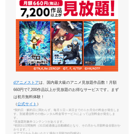
dアニメストア
は、国内最大級のアニメ見放題作品数！月額
660円で7,200作品以上が見放題のお得なサービスです。まず
は初月無料体験！
（
公式サイト
）
*契約日・解約日に関わらず、毎月１日～末日までの１か月分の料金が発生しま
す。別途通信料その他レンタル料金等サービスによっては別料金が発生しま
す。
*見放題対象外コンテンツがあります。
*初回31日間無料（31日経過後は自動継続となり、その月から月額料金全額がか
かります。）
※アプリから入会いただく場合は月額760円(税込)