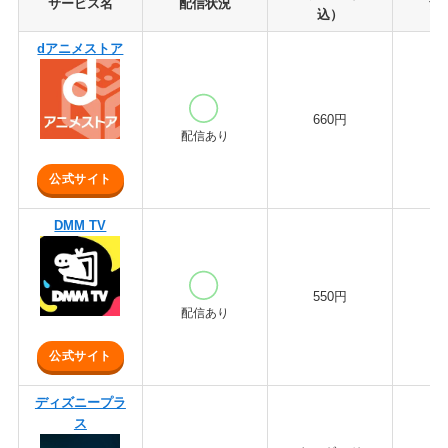
サービス名
配信状況
無
込）
dアニメストア
660円
3
配信あり
公式サイト
DMM TV
550円
1
配信あり
公式サイト
ディズニープラ
ス