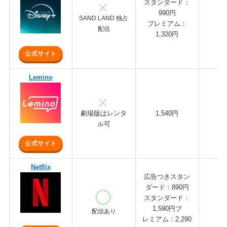
スタンダード：
990円
SAND LAND 独占
プレミアム：
配信
1,320円
公式サイト
Lemino
1,540円
3
劇場版はレンタ
ル可
公式サイト
Netflix
広告つきスタン
ダード：890円
スタンダード：
1,590円プ
配信あり
レミアム：2,290