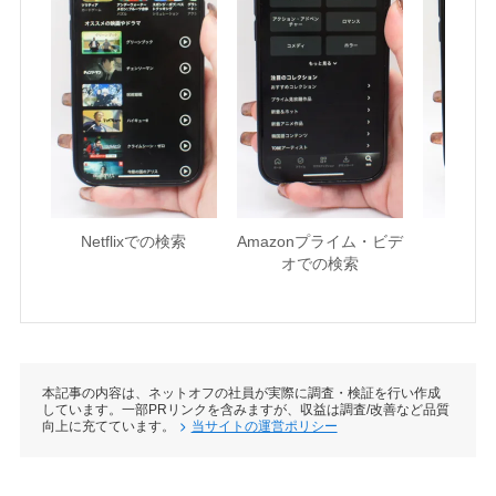
Netflixでの検索
Amazonプライム・ビデ
U-NE
オでの検索
本記事の内容は、ネットオフの社員が実際に調査・検証を行い作成
しています。一部PRリンクを含みますが、収益は調査/改善など品質
向上に充てています。
当サイトの運営ポリシー