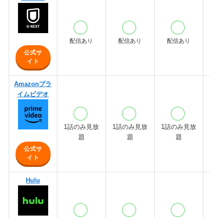
配信あり
配信あり
配信あり
公式サ
イト
Amazonプラ
イムビデオ
1話のみ見放
1話のみ見放
1話のみ見放
1
題
題
題
公式サ
イト
Hulu