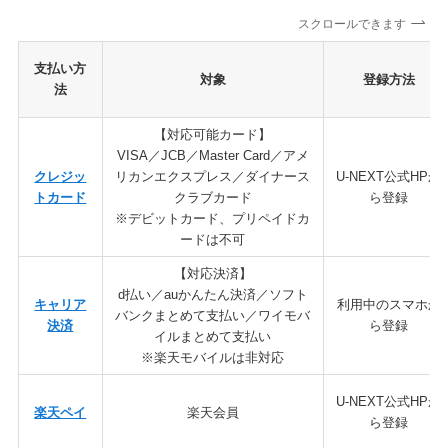
スクロールできます
支払い方
対象
登録方法
法
【対応可能カード】
VISA／JCB／Master Card／アメ
クレジッ
リカンエクスプレス／ダイナース
U-NEXT公式HPか
トカード
クラブカード
ら登録
※デビットカード、プリペイドカ
ードは不可
【対応決済】
d払い／auかんたん決済／ソフト
キャリア
利用中のスマホか
バンクまとめて支払い／ワイモバ
決済
ら登録
イルまとめて支払い
※楽天モバイルは非対応
U-NEXT公式HPか
楽天ペイ
楽天会員
ら登録