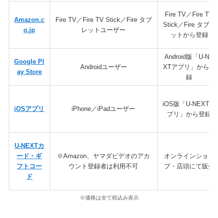
Fire TV／Fire TV
Amazon.c
Fire TV／Fire TV Stick／Fire タブ
Stick／Fire タブレ
o.jp
レットユーザー
ットから登録
Android版「U-NE
Google Pl
Androidユーザー
XTアプリ」から登
ay Store
録
iOS版「U-NEXTア
iOSアプリ
iPhone／iPadユーザー
プリ」から登録
U-NEXTカ
ード・ギ
※Amazon、ヤマダビデオのアカ
オンラインショッ
フトコー
ウント登録者は利用不可
プ・店頭にて販売
ド
※価格は全て税込み表示