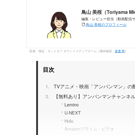
鳥山 美桜（Toriyama M
編集・レビュー担当（動画配信
鳥山 美桜のプロフィール
監修・検証：ネットオフ オウンドメディアチーム［最終確認：
渡邊 勢
］
目次
TVアニメ・映画「アンパンマン」の
【無料あり】アンパンマンチャンネ
Lemino
U-NEXT
Hulu
Amazonプライム・ビデオ