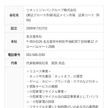
リネットジャパングループ株式会社
会社名
(東証グロース市場/名証メイン市場 証券コード: 35
56)
設立
2000年7月27日
名古屋本社
本社
〒453-6126 名古屋市中村区平池町四丁目60番12 グ
ローバルゲート26階
電話番号
052-589-2292
代表
代表取締役社長 黒田 武志
＜リユース事業＞
・ネット中古書店「ネットオフ」の運営
・ゲーム・ホビー・ブランド品・スマホなどのネッ
ト買取サービスの展開
＜小型家電リサイクル事業＞
・小型家電リサイクル法の認定事業者としてパソコ
ン・小型家電の回収
・リサイクルを通じた知的障がいのある方の雇用創