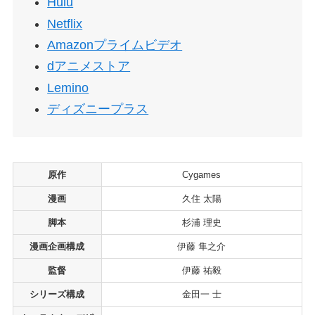
Hulu
Netflix
Amazonプライムビデオ
dアニメストア
Lemino
ディズニープラス
原作
Cygames
漫画
久住 太陽
脚本
杉浦 理史
漫画企画構成
伊藤 隼之介
監督
伊藤 祐毅
シリーズ構成
金田一 士