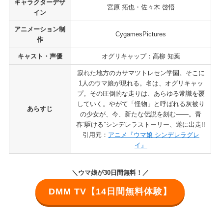
キャラクターデザ
宮原 拓也・佐々木 啓悟
イン
アニメーション制
CygamesPictures
作
キャスト・声優
オグリキャップ：高柳 知葉
寂れた地方のカサマツトレセン学園。そこに
1人のウマ娘が現れる。名は、オグリキャッ
プ。その圧倒的な走りは、あらゆる常識を覆
していく。やがて「怪物」と呼ばれる灰被り
あらすじ
の少女が、今、新たな伝説を刻む――。青
春“駆ける”シンデレラストーリー、遂に出走!!
引用元：
アニメ『ウマ娘 シンデレラグレ
イ』
＼
ウマ娘
が30日間無料！
／
DMM TV【14日間無料体験】