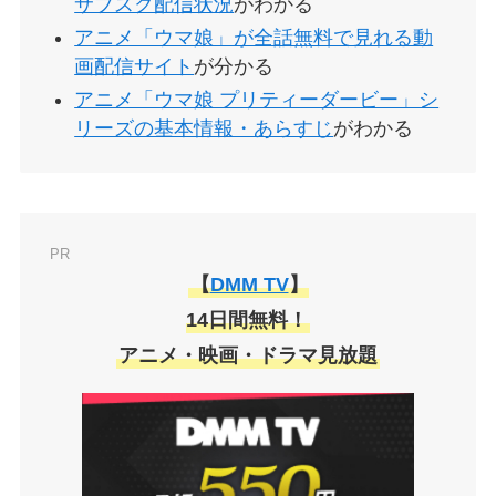
サブスク配信状況
がわかる
アニメ「ウマ娘」が全話無料で見れる動
画配信サイト
が分かる
アニメ「ウマ娘 プリティーダービー」シ
リーズの基本情報・あらすじ
がわかる
PR
【
DMM TV
】
14日間無料！
アニメ・映画・ドラマ見放題