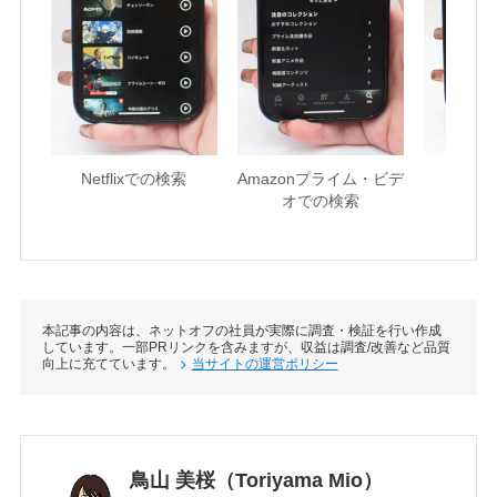
Netflixでの検索
Amazonプライム・ビデ
U-NE
オでの検索
本記事の内容は、ネットオフの社員が実際に調査・検証を行い作成
しています。一部PRリンクを含みますが、収益は調査/改善など品質
向上に充てています。
当サイトの運営ポリシー
鳥山 美桜（Toriyama Mio）