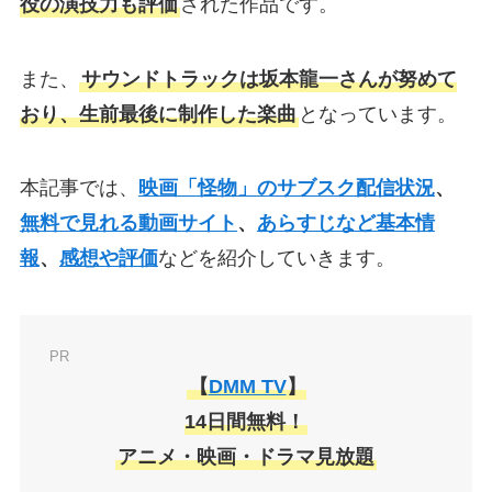
役の演技力も評価
された作品です。
また、
サウンドトラックは坂本龍一さんが努めて
おり、生前最後に制作した楽曲
となっています。
本記事では、
映画「怪物」のサブスク配信状況
、
無料で見れる動画サイト
、
あらすじなど基本情
報
、
感想や評価
などを紹介していきます。
PR
【
DMM TV
】
14日間無料！
アニメ・映画・ドラマ見放題