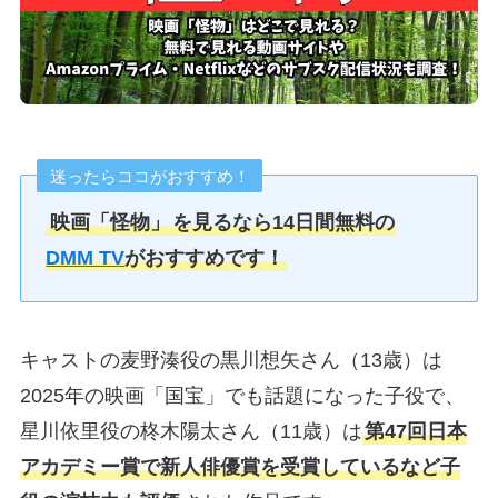
迷ったらココがおすすめ！
映画「怪物」
を見るなら14日間無料の
DMM TV
がおすすめです！
キャストの麦野湊役の黒川想矢さん（13歳）は
2025年の映画「国宝」でも話題になった子役で、
星川依里役の柊木陽太さん（11歳）は
第47回日本
アカデミー賞で新人俳優賞を受賞しているなど子