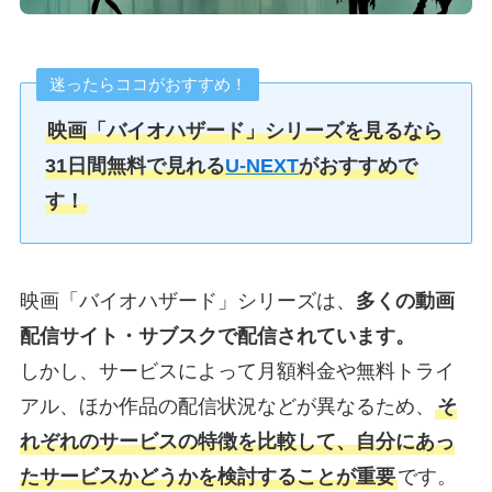
迷ったらココがおすすめ！
映画「バイオハザード」シリーズを見るなら
31日間無料で見れる
U-NEXT
がおすすめで
す！
映画「バイオハザード」シリーズは、
多くの動画
配信サイト・サブスクで配信されています。
しかし、サービスによって月額料金や無料トライ
アル、ほか作品の配信状況などが異なるため、
そ
れぞれのサービスの特徴を比較して、自分にあっ
たサービスかどうかを検討することが重要
です。