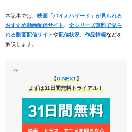
本記事では、
映画「バイオハザード」が見られる
おすすめ動画配信サイト
、
全シリーズ無料で見ら
れる動画配信サイト
や
配信状況
、
作品情報
など
を
解説します。
PR
【
U-NEXT
】
まずは31日間無料トライアル！