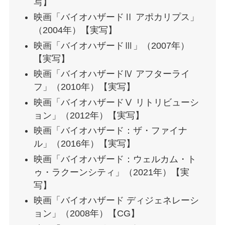
写】
映画「バイオハザードⅡ アポカリプス」
（2004年）【実写】
映画「バイオハザードⅢ」（2007年）
【実写】
映画「バイオハザードⅣ アフターライ
フ」（2010年）【実写】
映画「バイオハザードⅤ リトリビューシ
ョン」（2012年）【実写】
映画「バイオハザード：ザ・ファイナ
ル」（2016年）【実写】
映画「バイオハザード：ウェルカム・ト
ゥ・ラクーンシティ」（2021年）【実
写】
映画「バイオハザード ディジェネレーシ
ョン」（2008年）【CG】