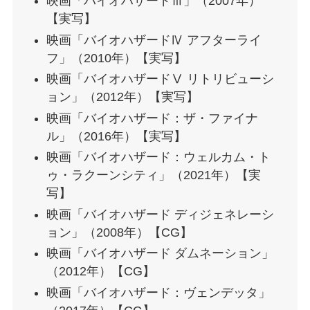
映画「バイオハザードⅢ」（2007年）
【実写】
映画「バイオハザードⅣ アフターライ
フ」（2010年）【実写】
映画「バイオハザードⅤ リトリビューシ
ョン」（2012年）【実写】
映画「バイオハザード：ザ・ファイナ
ル」（2016年）【実写】
映画「バイオハザード：ウェルカム・ト
ゥ・ラクーンシティ」（2021年）【実
写】
映画「バイオハザード ディジェネレーシ
ョン」（2008年）【CG】
映画「バイオハザード ダムネーション」
（2012年）【CG】
映画「バイオハザード：ヴェンデッタ」