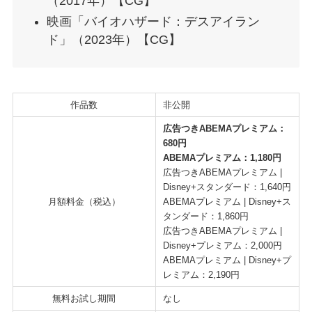
（2017年）【CG】
映画「バイオハザード：デスアイラン
ド」（2023年）【CG】
作品数
非公開
広告つきABEMAプレミアム：
680円
ABEMAプレミアム：1,180円
広告つきABEMAプレミアム |
Disney+スタンダード：1,640円
月額料金（税込）
ABEMAプレミアム | Disney+ス
タンダード：1,860円
広告つきABEMAプレミアム |
Disney+プレミアム：2,000円
ABEMAプレミアム | Disney+プ
レミアム：2,190円
無料お試し期間
なし