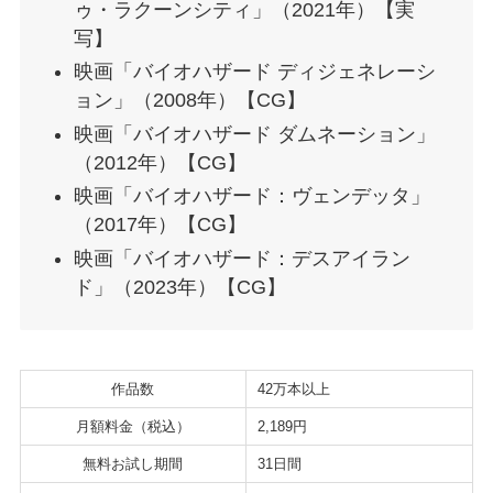
ゥ・ラクーンシティ」（2021年）【実
写】
映画「バイオハザード ディジェネレーシ
ョン」（2008年）【CG】
映画「バイオハザード ダムネーション」
（2012年）【CG】
映画「バイオハザード：ヴェンデッタ」
（2017年）【CG】
映画「バイオハザード：デスアイラン
ド」（2023年）【CG】
作品数
42万本以上
月額料金（税込）
2,189円
無料お試し期間
31日間