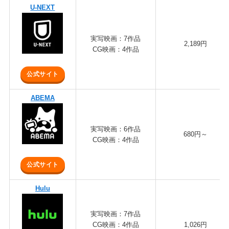
U-NEXT
実写映画：7作品
2,189円
CG映画：4作品
公式サイト
ABEMA
実写映画：6作品
680円～
CG映画：4作品
公式サイト
Hulu
実写映画：7作品
CG映画：4作品
1,026円