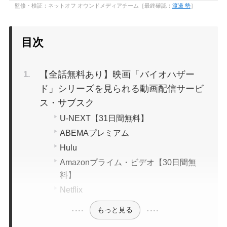
監修・検証：ネットオフ オウンドメディアチーム［最終確認：
渡邊 勢
］
目次
【全話無料あり】映画「バイオハザー
ド」シリーズを見られる動画配信サービ
ス・サブスク
U-NEXT【31日間無料】
ABEMAプレミアム
Hulu
Amazonプライム・ビデオ【30日間無
料】
Netflix
もっと見る