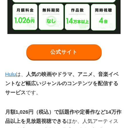
公式サイト
Hulu
は、
人気の映画やドラマ、アニメ、音楽イベ
ントなど幅広いジャンルのコンテンツを配信する
サービス
です。
月額1,026円（税込）で話題作や定番作など14万作
品以上を見放題視聴できる
ほか、人気アーティス