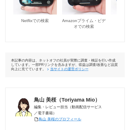
Netflixでの検索
Amazonプライム・ビデ
U-NE
オでの検索
本記事の内容は、ネットオフの社員が実際に調査・検証を行い作成
しています。一部PRリンクを含みますが、収益は調査/改善など品質
向上に充てています。
当サイトの運営ポリシー
鳥山 美桜（Toriyama Mio）
編集・レビュー担当（動画配信サービス
／電子書籍）
鳥山 美桜のプロフィール