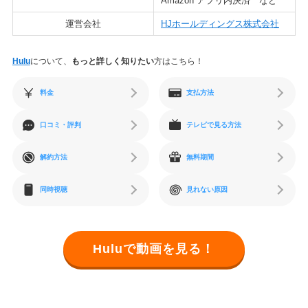
Amazon アプリ内決済 など
運営会社
HJホールディングス株式会社
Hulu
について、
もっと詳しく知りたい
方はこちら！
料金
支払方法
口コミ・評判
テレビで見る方法
解約方法
無料期間
同時視聴
見れない原因
Huluで動画を見る！