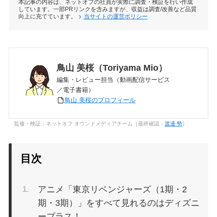
本記事の内容は、ネットオフの社員が実際に調査・検証を行い作成
しています。一部PRリンクを含みますが、収益は調査/改善など品質
向上に充てています。
当サイトの運営ポリシー
鳥山 美桜（Toriyama Mio）
編集・レビュー担当（動画配信サービス
／電子書籍）
鳥山 美桜のプロフィール
監修・検証：ネットオフ オウンドメディアチーム［最終確認：
渡邊 勢
］
目次
アニメ「東京リベンジャーズ（1期・2
期・3期）」をすべて見れるのはディズニ
ープラス！