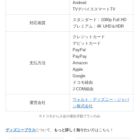
Android
TVデバイススマートTV
スタンダード：1080p Full HD
対応画質
プレミアム：4K UHD＆HDR
クレジットカード
デビットカード
PayPal
PayPay
支払方法
Amazon
Apple
Google
ドコモ経由
J:COM経由
ウォルト・ディズニー・ジャパ
運営会社
ン株式会社
※ドコモから入会の場合月額プランのみ
ディズニープラス
について、
もっと詳しく知りたい
方はこちら！