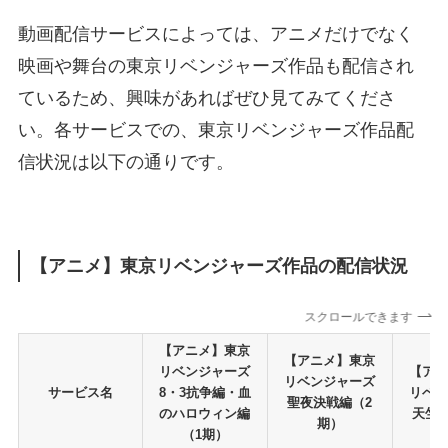
動画配信サービスによっては、アニメだけでなく
映画や舞台の東京リベンジャーズ作品も配信され
ているため、興味があればぜひ見てみてくださ
い。各サービスでの、東京リベンジャーズ作品配
信状況は以下の通りです。
【アニメ】東京リベンジャーズ作品の配信状況
スクロールできます
【アニメ】東京
【アニメ】東京
リベンジャーズ
【ア
リベンジャーズ
サービス名
8・3抗争編・血
リベ
聖夜決戦編（2
のハロウィン編
天竺
期）
（1期）