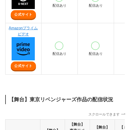
配信あり
配信あり
配
公式サイト
Amazonプライム
ビデオ
配信あり
配信あり
配
公式サイト
【舞台】東京リベンジャーズ作品の配信状況
スクロールできます
【舞台】
【舞台】
【ミ