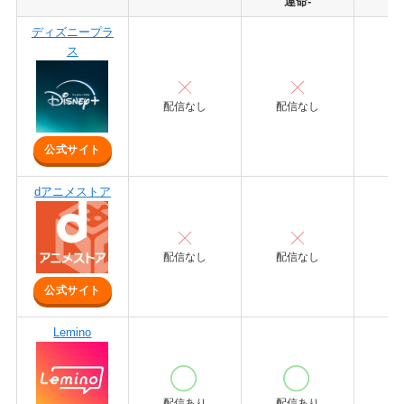
運命-
ディズニープラ
ス
配信なし
配信なし
配
公式サイト
dアニメストア
配信なし
配信なし
配
公式サイト
Lemino
配信あり
配信あり
配