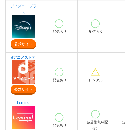
ディズニープラ
ス
配信あり
配信あり
配
公式サイト
dアニメストア
配信あり
レンタル
レ
公式サイト
Lemino
（広告型無料配
（広
配信あり
信）