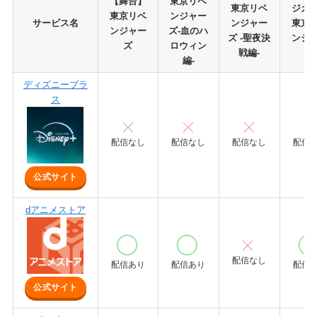
【舞台】
東京リベ
東京リベ
ジカ
東京リベ
ンジャー
サービス名
ンジャー
東京
ンジャー
ズ-血のハ
ズ -聖夜決
ンジ
ズ
ロウィン
戦編-
ズ
編-
ディズニープラ
ス
配信なし
配信なし
配信なし
配信
公式サイト
dアニメストア
配信なし
配信あり
配信あり
配信
公式サイト