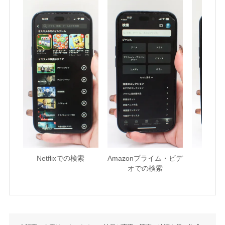
Netflixでの検索
Amazonプライム・ビデ
U-NE
オでの検索