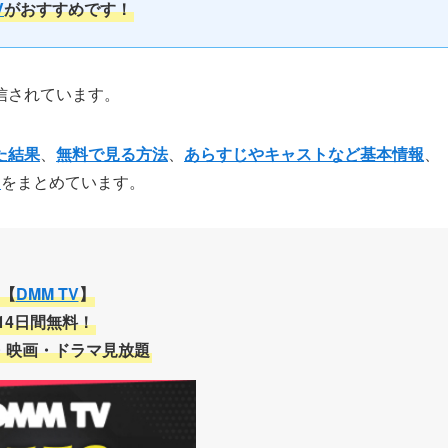
V
がおすすめです！
信されています。
た結果
、
無料で見る方法
、
あらすじやキャストなど基本情報
、
て
をまとめています。
【
DMM TV
】
14日間無料！
・映画・ドラマ見放題