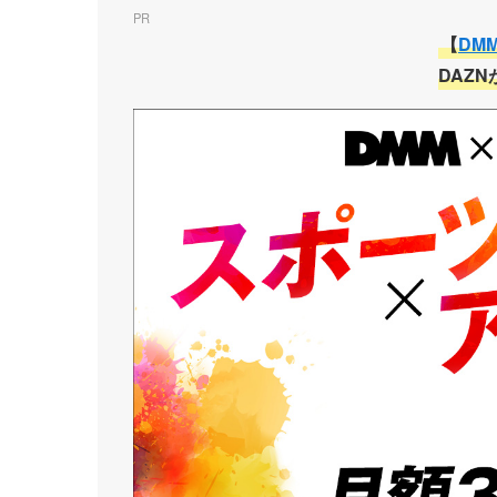
PR
【
DM
DAZN