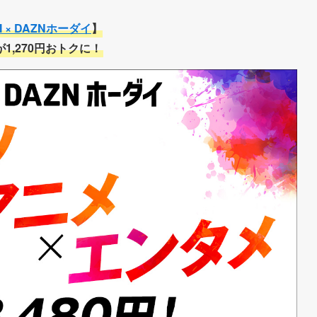
M × DAZNホーダイ
】
が1,270円おトクに！