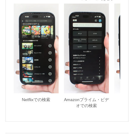
Netflixでの検索
Amazonプライム・ビデ
U-NE
オでの検索