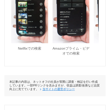
Netflixでの検索
Amazonプライム・ビデ
U-NE
オでの検索
本記事の内容は、ネットオフの社員が実際に調査・検証を行い作成
しています。一部PRリンクを含みますが、収益は調査/改善など品質
向上に充てています。
当サイトの運営ポリシー