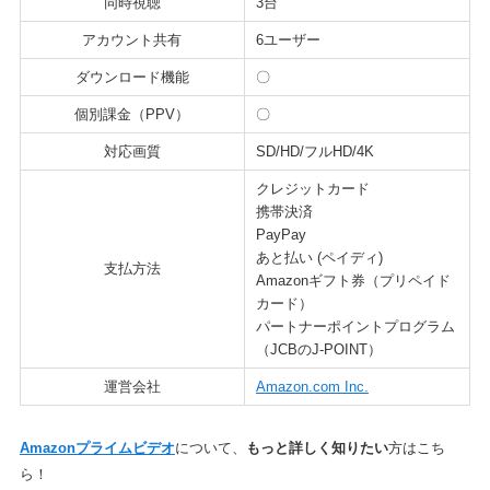
同時視聴
3台
アカウント共有
6ユーザー
ダウンロード機能
〇
個別課金（PPV）
〇
対応画質
SD/HD/フルHD/4K
クレジットカード
携帯決済
PayPay
あと払い (ペイディ)
支払方法
Amazonギフト券（プリペイド
カード）
パートナーポイントプログラム
（JCBのJ-POINT）
運営会社
Amazon.com Inc.
Amazonプライムビデオ
について、
もっと詳しく知りたい
方はこち
ら！