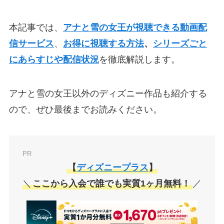
本記事では、
アナと雪の女王が視聴できる動画配
信サービス
、
お得に視聴する方法
、
シリーズごと
にあらすじや配信状況
を徹底解説します。
アナと雪の女王以外のディズニー作品も紹介する
ので、ぜひ最後までお読みください。
PR
【
ディズニープラス
】
＼
ここから入会で誰でも実質1ヶ月無料！
／