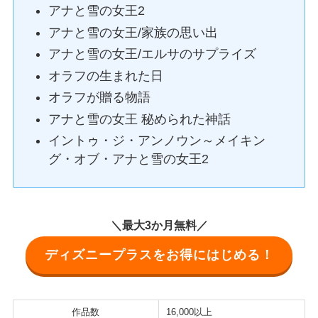
アナと雪の女王2
アナと雪の女王/家族の思い出
アナと雪の女王/エルサのサプライズ
オラフの生まれた日
オラフが贈る物語
アナと雪の女王 秘められた神話
イントゥ・ジ・アンノウン～メイキン
グ・オブ・アナと雪の女王2
＼最大3か月無料／
ディズニープラスをお得にはじめる！
作品数
16,000以上