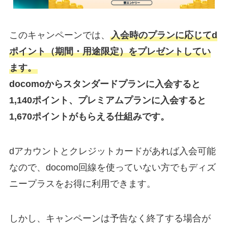
このキャンペーンでは、
入会時のプランに応じてd
ポイント（期間・用途限定）をプレゼントしてい
ます。
docomoからスタンダードプランに入会すると
1,140ポイント、プレミアムプランに入会すると
1,670ポイントがもらえる仕組みです。
dアカウントとクレジットカードがあれば入会可能
なので、docomo回線を使っていない方でもディズ
ニープラスをお得に利用できます。
しかし、キャンペーンは予告なく終了する場合が