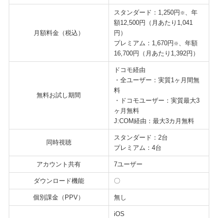
スタンダード：1,250円
、年
※
額12,500円（月あたり1,041
月額料金（税込）
円）
プレミアム：1,670円
、年額
※
16,700円（月あたり1,392円）
ドコモ経由
・全ユーザー：実質1ヶ月間無
料
無料お試し期間
・ドコモユーザー：実質最大3
ヶ月無料
J:COM経由：最大3カ月無料
スタンダード：2台
同時視聴
プレミアム：4台
アカウント共有
7ユーザー
ダウンロード機能
〇
個別課金（PPV）
無し
iOS