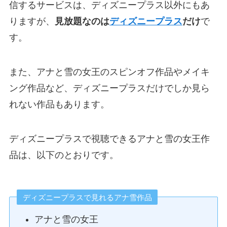
信するサービスは、ディズニープラス以外にもあ
りますが、
見放題なのは
ディズニープラス
だけ
で
す。
また、アナと雪の女王のスピンオフ作品やメイキ
ング作品など、ディズニープラスだけでしか見ら
れない作品もあります。
ディズニープラスで視聴できるアナと雪の女王作
品は、以下のとおりです。
ディズニープラスで見れるアナ雪作品
アナと雪の女王