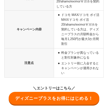
20/ahamo/eximo/ギガホを契約
している方
ドコモ MAX/ドコモ ポイ活
MAX/ドコモ ポイ活
20/ahamo/eximo/ギガホを
キャンペーン内容
契約している方は、ディズ
ニープラスの月額料金から
毎月1,250円が最大3か月間
割引
料金プランが異なっている
と割引対象外になる
注意点
エントリー前に入会すると
キャンペーンが適用されな
い
＼エントリーはこちら／
ディズニープラスをお得にはじめる！