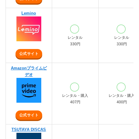
Lemino
レンタル
レンタル
330円
330円
公式サイト
Amazonプライムビ
デオ
レンタル・購入
レンタル・購入
407円
400円
公式サイト
TSUTAYA DISCAS