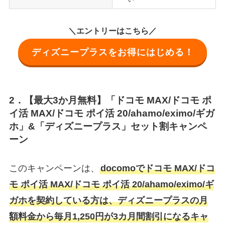
＼エントリーはこちら／
ディズニープラスをお得にはじめる！
2．【最大3か月無料】「ドコモ MAX/ドコモ ポ
イ活 MAX/ドコモ ポイ活 20/ahamo/eximo/ギガ
ホ」&「ディズニープラス」セット割キャンペ
ーン
このキャンペーンは、
docomoでドコモ MAX/ドコ
モ ポイ活 MAX/ドコモ ポイ活 20/ahamo/eximo/ギ
ガホを契約している方は、ディズニープラスの月
額料金から毎月1,250円が3カ月間割引になるキャ