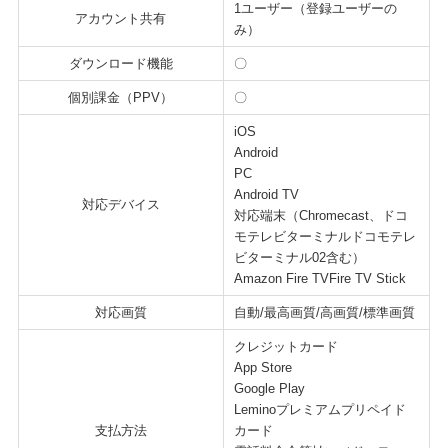
1ユーザー（登録ユーザーの
アカウント共有
み）
ダウンロード機能
〇
個別課金（PPV）
〇
iOS
Android
PC
Android TV
対応デバイス
対応端末（Chromecast、ドコ
モテレビターミナルドコモテレ
ビターミナル02含む）
Amazon Fire TVFire TV Stick
対応画質
自動/最高画質/高画質/標準画質
クレジットカード
App Store
Google Play
Leminoプレミアムプリペイド
支払方法
カード