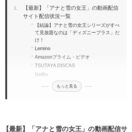
【最新】「アナと雪の女王」の動画配信
サイト配信状況一覧
【結論】アナと雪の女王シリーズがすべ
て見放題なのは「ディズニープラス」だ
け！
Lemino
Amazonプライム・ビデオ
TSUTAYA DISCAS
Netflix
もっと見る
【最新】「アナと雪の女王」の動画配信サ