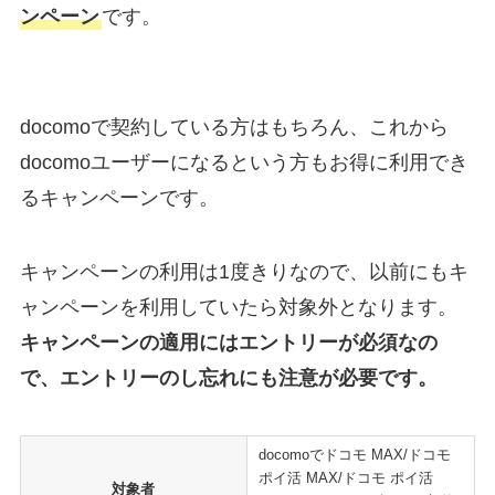
ンペーン
です。
docomoで契約している方はもちろん、これから
docomoユーザーになるという方もお得に利用でき
るキャンペーンです。
キャンペーンの利用は1度きりなので、以前にもキ
ャンペーンを利用していたら対象外となります。
キャンペーンの適用にはエントリーが必須なの
で、エントリーのし忘れにも注意が必要です。
docomoでドコモ MAX/ドコモ
ポイ活 MAX/ドコモ ポイ活
対象者