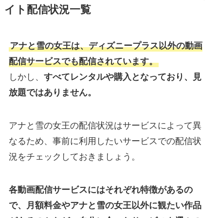
イト配信状況一覧
アナと雪の女王は、ディズニープラス以外の動画
配信サービスでも配信されています。
しかし、
すべてレンタルや購入となっており、見
放題ではありません。
アナと雪の女王の配信状況はサービスによって異
なるため、事前に利用したいサービスでの配信状
況をチェックしておきましょう。
各動画配信サービスにはそれぞれ特徴があるの
で、月額料金やアナと雪の女王以外に観たい作品