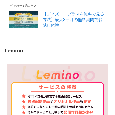
あわせて読みたい
【ディズニープラスを無料で見る
方法】最大3ヶ月の無料期間でお
試し体験！
Lemino