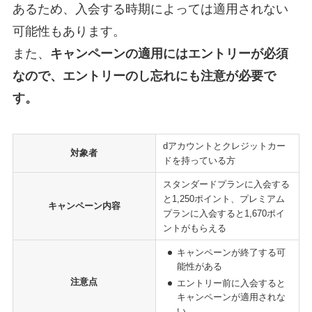
あるため、入会する時期によっては適用されない
可能性もあります。
また、
キャンペーンの適用にはエントリーが必須
なので、エントリーのし忘れにも注意が必要で
す。
dアカウントとクレジットカー
対象者
ドを持っている方
スタンダードプランに入会する
と1,250ポイント、プレミアム
キャンペーン内容
プランに入会すると1,670ポイ
ントがもらえる
キャンペーンが終了する可
能性がある
注意点
エントリー前に入会すると
キャンペーンが適用されな
い