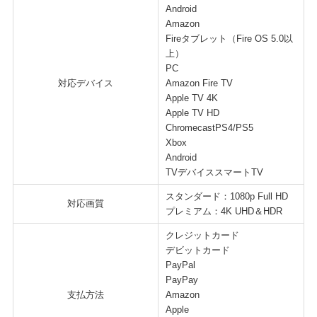
Android
Amazon
Fireタブレット（Fire OS 5.0以
上）
PC
対応デバイス
Amazon Fire TV
Apple TV 4K
Apple TV HD
ChromecastPS4/PS5
Xbox
Android
TVデバイススマートTV
スタンダード：1080p Full HD
対応画質
プレミアム：4K UHD＆HDR
クレジットカード
デビットカード
PayPal
PayPay
支払方法
Amazon
Apple