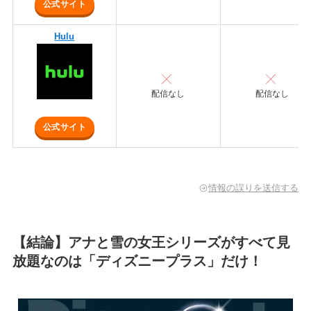
公式サイト
Hulu
配信なし
配信なし
公式サイト
情報の誤りを送信する
【結論】アナと雪の女王シリーズがすべて見
放題なのは「ディズニープラス」だけ！