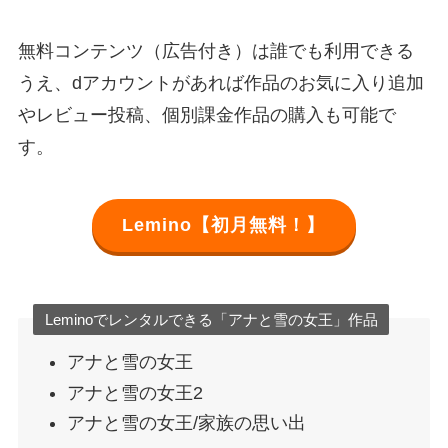
無料コンテンツ（広告付き）は誰でも利用できる
うえ、dアカウントがあれば作品のお気に入り追加
やレビュー投稿、個別課金作品の購入も可能で
す。
Lemino【初月無料！】
Leminoでレンタルできる「アナと雪の女王」作品
アナと雪の女王
アナと雪の女王2
アナと雪の女王/家族の思い出