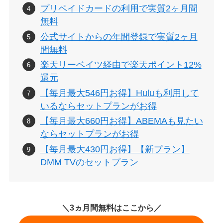
プリペイドカードの利用で実質2ヶ月間
無料
公式サイトからの年間登録で実質2ヶ月
間無料
楽天リーベイツ経由で楽天ポイント12%
還元
【毎月最大546円お得】Huluも利用して
いるならセットプランがお得
【毎月最大660円お得】ABEMAも見たい
ならセットプランがお得
【毎月最大430円お得】【新プラン】
DMM TVのセットプラン
＼3ヵ月間無料はここから／