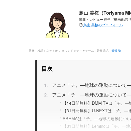
鳥山 美桜（Toriyama M
編集・レビュー担当（動画配信
鳥山 美桜のプロフィール
監修・検証：ネットオフ オウンドメディアチーム［最終確認：
渡邊 勢
］
目次
アニメ「チ。―地球の運動について
アニメ「チ。―地球の運動について
【14日間無料】DMM TVは「チ
【31日間無料】U-NEXTは「チ。
ABEMAは「チ。―地球の運動につ
【31日間無料】Leminoは「チ。