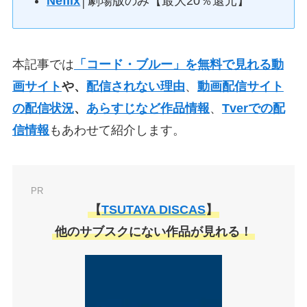
Neflix
│劇場版のみ【最大20％還元】
本記事では
「コード・ブルー」を無料で見れる動
画サイト
や、
配信されない理由
、
動画配信サイト
の配信状況
、
あらすじなど作品情報
、
Tverでの配
信情報
もあわせて紹介します。
PR
【
TSUTAYA DISCAS
】
他のサブスクにない作品が見れる！