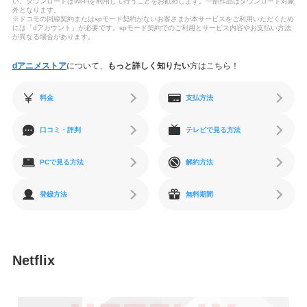
い。ダウンロードはWi-Fiを利用して行うことをお勧めします。一部作品はダウンロード対象
外となります。
※ドコモの回線契約またはspモード契約がないお客さまが本サービスをご利用いただくため
には「dアカウント」が必要です。spモード契約でのご利用とサービス内容やお支払い方法
が異なる場合があります。
dアニメストア
について、
もっと詳しく知りたい
方はこちら！
料金
支払方法
口コミ・評判
テレビで見る方法
PCで見る方法
解約方法
登録方法
無料期間
Netflix