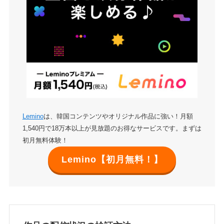
Lemino
は、韓国コンテンツやオリジナル作品に強い！月額
1,540円で18万本以上が見放題のお得なサービスです。まずは
初月無料体験！
Lemino【初月無料！】