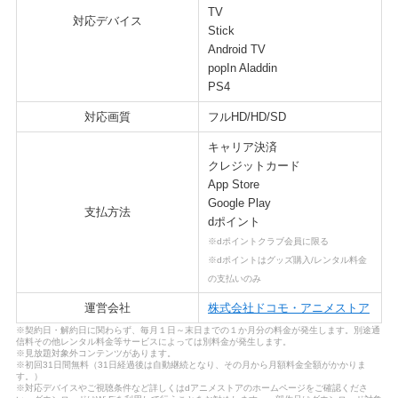
TV
対応デバイス
Stick
Android TV
popIn Aladdin
PS4
対応画質
フルHD/HD/SD
キャリア決済
クレジットカード
App Store
Google Play
支払方法
dポイント
※dポイントクラブ会員に限る
※dポイントはグッズ購入/レンタル料金
の支払いのみ
運営会社
株式会社ドコモ・アニメストア
※契約日・解約日に関わらず、毎月１日～末日までの１か月分の料金が発生します。別途通
信料その他レンタル料金等サービスによっては別料金が発生します。
※見放題対象外コンテンツがあります。
※初回31日間無料（31日経過後は自動継続となり、その月から月額料金全額がかかりま
す。）
※対応デバイスやご視聴条件など詳しくはdアニメストアのホームページをご確認くださ