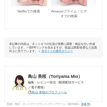
Netflixでの検索
Amazonプライム・ビデ
U-NE
オでの検索
本記事の内容は、ネットオフの社員が実際に調査・検証を行い作成
しています。一部PRリンクを含みますが、収益は調査/改善など品質
向上に充てています。
当サイトの運営ポリシー
鳥山 美桜（Toriyama Mio）
編集・レビュー担当（動画配信サービス
／電子書籍）
鳥山 美桜のプロフィール
監修・検証：ネットオフ オウンドメディアチーム［最終確認：
渡邊 勢
］