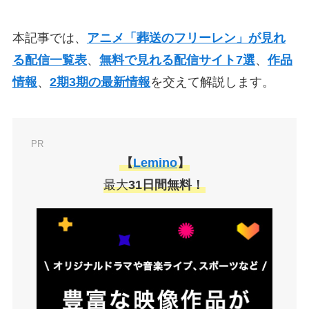
本記事では、
アニメ「葬送のフリーレン」が見れ
る配信一覧表
、
無料で見れる配信サイト7選
、
作品
情報
、
2期3期の最新情報
を交えて解説します。
PR
【
Lemino
】
最大
31日間無料！