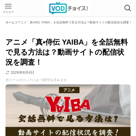
メニュー
ホーム
アニメ「真•侍伝 YAIBA」を全話無料で見る方法は？動画サイトの配信状況を調査！
アニメ「真•侍伝 YAIBA」を全話無料
で見る方法は？動画サイトの配信状
況を調査！
2026年8月4日
当ページのリンクには一部PRを含みます。