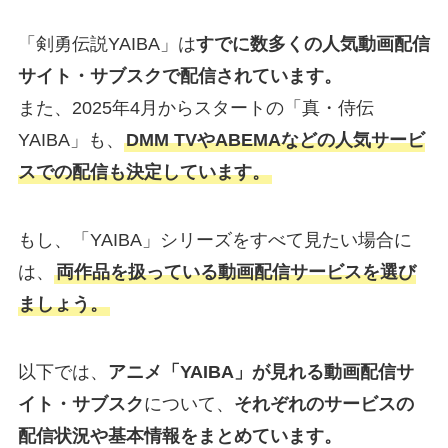
「剣勇伝説YAIBA」は
すでに数多くの人気動画配信
サイト・サブスクで配信されています。
また、2025年4月からスタートの「真・侍伝
YAIBA」も、
DMM TVやABEMAなどの人気サービ
スでの配信も決定しています。
もし、「YAIBA」シリーズをすべて見たい場合に
は、
両作品を扱っている動画配信サービスを選び
ましょう。
以下では、
アニメ「YAIBA」が見れる動画配信サ
イト・サブスク
について、
それぞれのサービスの
配信状況や基本情報をまとめています。