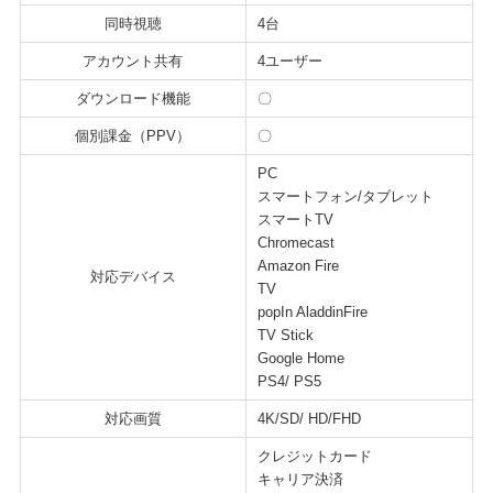
同時視聴
4台
アカウント共有
4ユーザー
ダウンロード機能
〇
個別課金（PPV）
〇
PC
スマートフォン/タブレット
スマートTV
Chromecast
Amazon Fire
対応デバイス
TV
popIn AladdinFire
TV Stick
Google Home
PS4/ PS5
対応画質
4K/SD/ HD/FHD
クレジットカード
キャリア決済