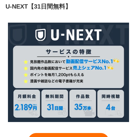
U-NEXT【31日間無料】