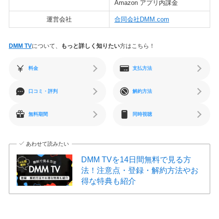
Amazon アプリ内課金
運営会社
合同会社DMM.com
DMM TV
について、
もっと詳しく知りたい
方はこちら！
料金
支払方法
口コミ・評判
解約方法
無料期間
同時視聴
あわせて読みたい
DMM TVを14日間無料で見る方
法！注意点・登録・解約方法やお
得な特典も紹介