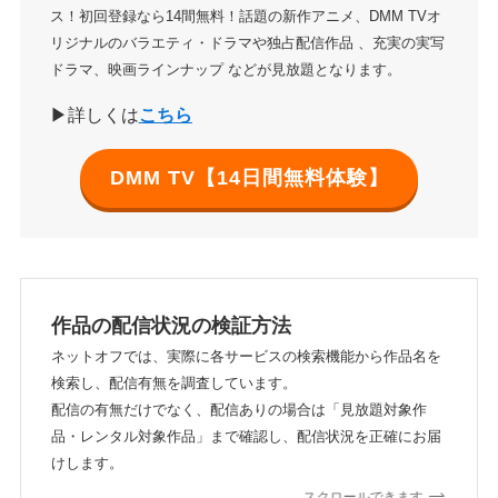
ス！初回登録なら14間無料！話題の新作アニメ、DMM TVオ
リジナルのバラエティ・ドラマや独占配信作品 、充実の実写
ドラマ、映画ラインナップ などが見放題となります。
▶詳しくは
こちら
DMM TV【14日間無料体験】
作品の配信状況の検証方法
ネットオフでは、実際に各サービスの検索機能から作品名を
検索し、配信有無を調査しています。
配信の有無だけでなく、配信ありの場合は「見放題対象作
品・レンタル対象作品」まで確認し、配信状況を正確にお届
けします。
スクロールできます