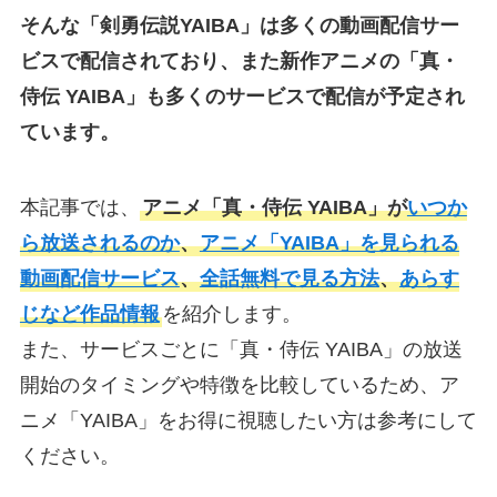
そんな「剣勇伝説YAIBA」は多くの動画配信サー
ビスで配信されており、また新作アニメの「真・
侍伝 YAIBA」も多くのサービスで配信が予定され
ています。
本記事では、
アニメ「真・侍伝 YAIBA」が
いつか
ら放送されるのか
、
アニメ「YAIBA」を見られる
動画配信サービス
、
全話無料で見る方法
、
あらす
じなど作品情報
を紹介します。
また、サービスごとに「真・侍伝 YAIBA」の放送
開始のタイミングや特徴を比較しているため、ア
ニメ「YAIBA」をお得に視聴したい方は参考にして
ください。