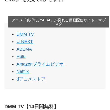
アニメ「真•侍伝 YAIBA」が見れる動画配信サイト・サブ
スク
DMM TV
U-NEXT
ABEMA
Hulu
Amazonプライムビデオ
Netflix
dアニメストア
DMM TV【14日間無料】