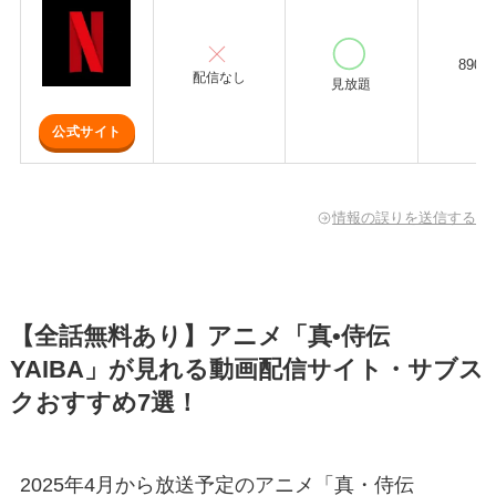
890
配信なし
見放題
公式サイト
情報の誤りを送信する
【全話無料あり】アニメ「真•侍伝
YAIBA」が見れる動画配信サイト・サブス
クおすすめ7選！
2025年4月から放送予定のアニメ「真・侍伝