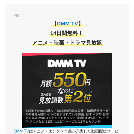
PR
【
DMM TV
】
14日間無料！
アニメ・映画・ドラマ見放題
DMM TV
はアニメ・エンタメ作品が充実した動画配信サービ