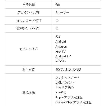
同時視聴
4台
アカウント共有
4ユーザー
ダウンロード機能
〇
個別課金（PPV）
〇
iOS
Android
Amazon
対応デバイス
Fire TV
Android TV
PCPS5
対応画質
4K/フルHD/HD/SD
クレジットカード
DMMポイント
キャリア決済
支払方法
PayPay
Apple アプリ内課金
Google Play アプリ内課金