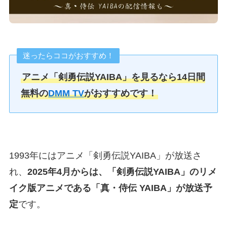
迷ったらココがおすすめ！
アニメ「
剣勇伝説YAIBA
」
を見るなら14日間
無料の
DMM TV
がおすすめです！
1993年にはアニメ「剣勇伝説YAIBA」が放送さ
れ、
2025年4月からは、「剣勇伝説YAIBA」のリメ
イク版アニメである「真・侍伝 YAIBA」が放送予
定
です。