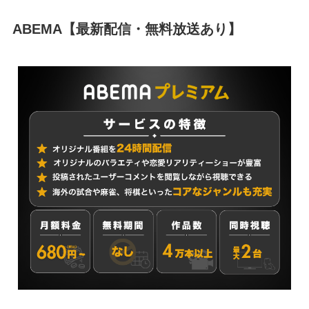
ABEMA【最新配信・無料放送あり】