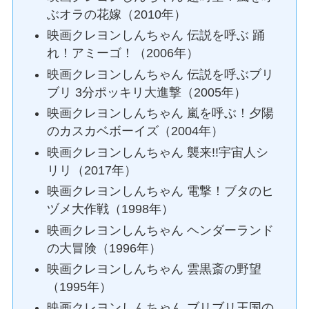
ぶオラの花嫁（2010年）
映画クレヨンしんちゃん 伝説を呼ぶ 踊
れ！アミーゴ！（2006年）
映画クレヨンしんちゃん 伝説を呼ぶブリ
ブリ 3分ポッキリ大進撃（2005年）
映画クレヨンしんちゃん 嵐を呼ぶ！夕陽
のカスカベボーイズ（2004年）
映画クレヨンしんちゃん 襲来!!宇宙人シ
リリ（2017年）
映画クレヨンしんちゃん 電撃！ブタのヒ
ヅメ大作戦（1998年）
映画クレヨンしんちゃん ヘンダーランド
の大冒険（1996年）
映画クレヨンしんちゃん 雲黒斎の野望
（1995年）
映画クレヨンしんちゃん ブリブリ王国の