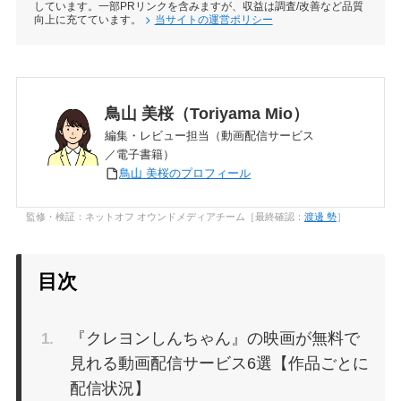
しています。一部PRリンクを含みますが、収益は調査/改善など品質
向上に充てています。
当サイトの運営ポリシー
鳥山 美桜（Toriyama Mio）
編集・レビュー担当（動画配信サービス
／電子書籍）
鳥山 美桜のプロフィール
監修・検証：ネットオフ オウンドメディアチーム［最終確認：
渡邊 勢
］
目次
『クレヨンしんちゃん』の映画が無料で
見れる動画配信サービス6選【作品ごとに
配信状況】