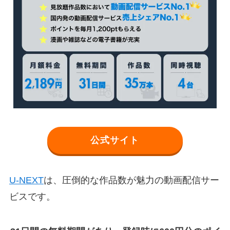
公式サイト
U-NEXT
は、圧倒的な作品数が魅力の動画配信サー
ビスです。