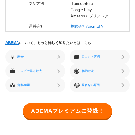
支払方法
iTunes Store
Google Play
Amazonアプリストア
運営会社
株式会社AbemaTV
ABEMA
について、
もっと詳しく知りたい
方はこちら！
料金
口コミ・評判
テレビで見る方法
解約方法
無料期間
見れない原因
ABEMAプレミアムに登録！