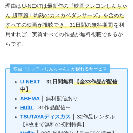
理由は
U-NEXTは最新作の『映画クレヨンしんちゃ
ん 超華麗！灼熱のカスカベダンサーズ』を含めた
すべての映画が視聴でき、31日間の無料期間
を利
用すれば、実質すべての作品が無料視聴できるか
らです。
映画『クレヨンしんちゃん』が観れるサービス
U-NEXT
│ 31日間無料
【全33作品が配信
中】
ABEMA
│ 無料配信あり
Hulu
│ 31作品配信中
TSUTAYAディスカス
│ 32作品レンタル
【8枚まで無料の初回特典】