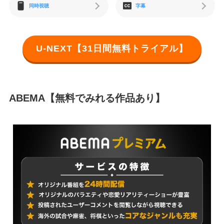
同時視聴
字幕
U-NEXT【31日間無料トライアル】
ABEMA【無料でみれる作品あり】