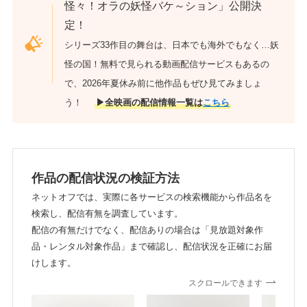
怪々！オラの妖怪バケ～ション」公開決
定！
シリーズ33作目の舞台は、日本でも海外でもなく…妖
怪の国！無料で見られる動画配信サービスもあるの
で、2026年夏休み前に他作品もぜひ見てみましょ
う！
▶全映画の配信情報一覧は
こちら
作品の配信状況の検証方法
ネットオフでは、実際に各サービスの検索機能から作品名を
検索し、配信有無を調査しています。
配信の有無だけでなく、配信ありの場合は「見放題対象作
品・レンタル対象作品」まで確認し、配信状況を正確にお届
けします。
スクロールできます