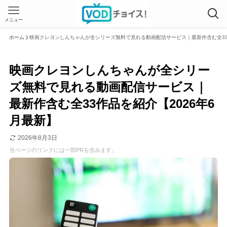
メニュー
ホーム
映画クレヨンしんちゃんが全シリーズ無料で見れる動画配信サービス｜最新作含む全33作
映画クレヨンしんちゃんが全シリー
ズ無料で見れる動画配信サービス｜
最新作含む全33作品を紹介【2026年6
月最新】
2026年8月3日
当ページのリンクには一部PRを含みます。