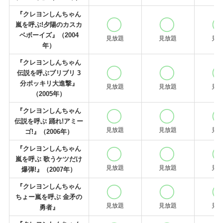
『クレヨンしんちゃん
嵐を呼ぶ!夕陽のカスカ
ベボーイズ』（2004
見放題
見放題
見
年）
『クレヨンしんちゃん
伝説を呼ぶブリブリ 3
分ポッキリ大進撃』
見放題
見放題
見
（2005年）
『クレヨンしんちゃん
伝説を呼ぶ 踊れ!アミー
見放題
見放題
見
ゴ!』（2006年）
『クレヨンしんちゃん
嵐を呼ぶ 歌うケツだけ
見放題
見放題
見
爆弾!』（2007年）
『クレヨンしんちゃん
ちょー嵐を呼ぶ 金矛の
見放題
見放題
見
勇者』