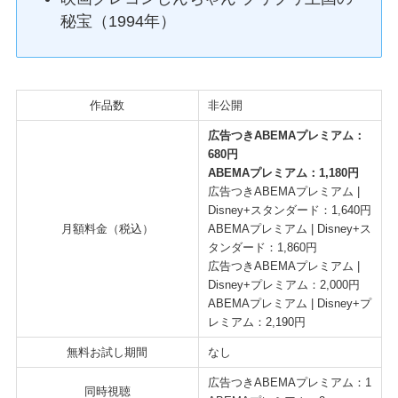
秘宝（1994年）
作品数
非公開
広告つきABEMAプレミアム：
680円
ABEMAプレミアム：1,180円
広告つきABEMAプレミアム |
Disney+スタンダード：1,640円
月額料金（税込）
ABEMAプレミアム | Disney+ス
タンダード：1,860円
広告つきABEMAプレミアム |
Disney+プレミアム：2,000円
ABEMAプレミアム | Disney+プ
レミアム：2,190円
無料お試し期間
なし
広告つきABEMAプレミアム：1
同時視聴