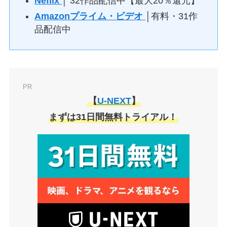
Neflix
│ 32作品配信中【最大20％還元】
Amazonプライム・ビデオ
│有料・31作
品配信中
PR
【
U-NEXT
】
まずは31日間無料トライアル！