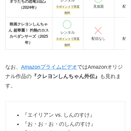
ル
レンタ
オラたちの恐竜日記』
見放題
配信
※ポイントで実質
（2024年）
無料
映画クレヨンしんちゃ
ん 超華麗！ 灼熱のカス
ル
レンタ
カベダンサーズ
（2025
配信なし
配信
※ポイントで実質
年）
無料
なお、
Amazonプライムビデオ
ではAmazonオリジ
ナル作品の
『クレヨンしんちゃん外伝』
も見れま
す。
『エイリアン vs. しんのすけ』
『お・お・お・のしんのすけ』