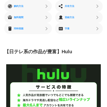
解約方法
共有方法
無料期間
登録方法
同時視聴
字幕
【日テレ系の作品が豊富】Hulu