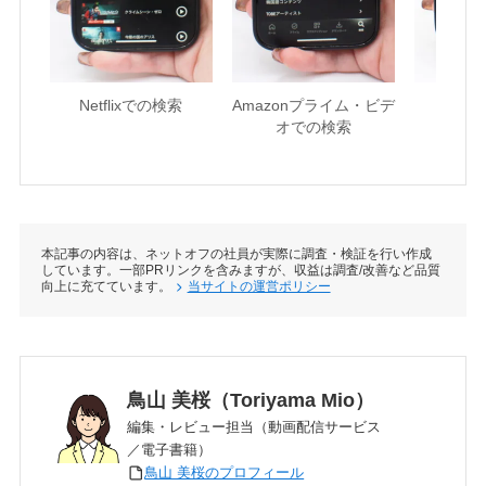
Netflixでの検索
Amazonプライム・ビデ
U-NE
オでの検索
本記事の内容は、ネットオフの社員が実際に調査・検証を行い作成
しています。一部PRリンクを含みますが、収益は調査/改善など品質
向上に充てています。
当サイトの運営ポリシー
鳥山 美桜（Toriyama Mio）
編集・レビュー担当（動画配信サービス
／電子書籍）
鳥山 美桜のプロフィール