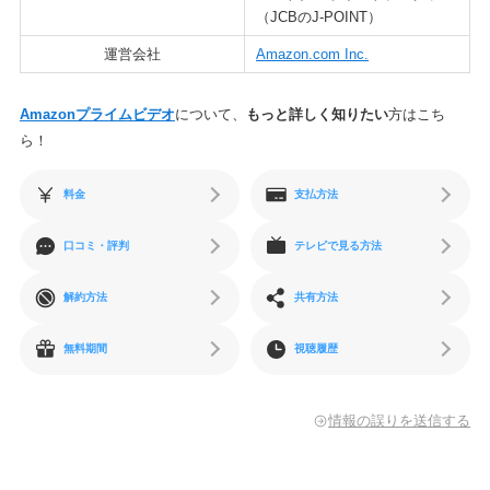
（JCBのJ-POINT）
運営会社
Amazon.com Inc.
Amazonプライムビデオ
について、
もっと詳しく知りたい
方はこち
ら！
料金
支払方法
口コミ・評判
テレビで見る方法
解約方法
共有方法
無料期間
視聴履歴
情報の誤りを送信する