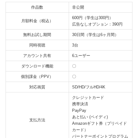
作品数
非公開
600円（学生は300円）
月額料金（税込）
広告なしオプション：390円
無料お試し期間
30日間（学生は6ヶ月間）
同時視聴
3台
アカウント共有
6ユーザー
ダウンロード機能
〇
個別課金（PPV）
〇
対応画質
SD/HD/フルHD/4K
クレジットカード
携帯決済
PayPay
あと払い (ペイディ)
支払方法
Amazonギフト券（プリペイド
カード）
パートナーポイントプログラム