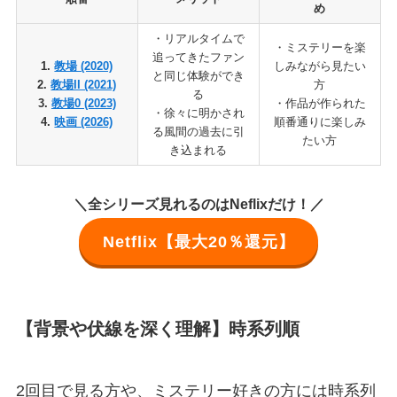
め
・リアルタイムで
・ミステリーを楽
追ってきたファン
1.
教場 (2020)
しみながら見たい
と同じ体験ができ
2.
教場II (2021)
方
る
3.
教場0 (2023)
・作品が作られた
・徐々に明かされ
4.
映画 (2026)
順番通りに楽しみ
る風間の過去に引
たい方
き込まれる
＼全シリーズ見れるのはNeflixだけ！／
Netflix【最大20％還元】
【背景や伏線を深く理解】時系列順
2回目で見る方や、ミステリー好きの方には時系列