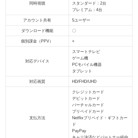
同時視聴
スタンダード：2台
プレミアム：4台
アカウント共有
5ユーザー
ダウンロード機能
〇
個別課金（PPV）
×
スマートテレビ
ゲーム機
対応デバイス
PCモバイル機器
タブレット
対応画質
HD/FHD/UHD
クレジットカード
デビットカード
バーチャルカード
プリペイドカード
支払方法
Netflixプリペイド・ギフトカー
ド
PayPay
キャリ決済などパートナー経由