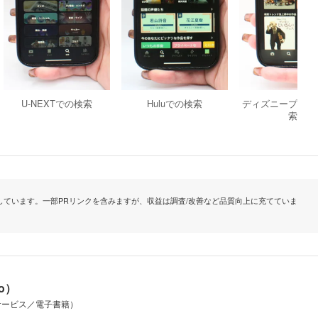
U-NEXTでの検索
Huluでの検索
ディズニープラス
索
ています。一部PRリンクを含みますが、収益は調査/改善など品質向上に充てていま
io）
サービス／電子書籍）