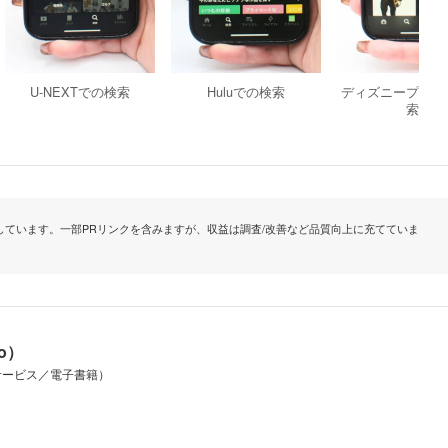
U-NEXTでの検索
Huluでの検索
ディズニープラス
索
ています。一部PRリンクを含みますが、収益は調査/改善など品質向上に充てていま
io）
サービス／電子書籍）