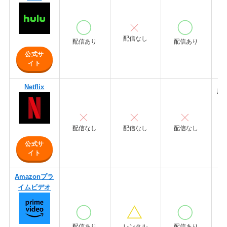
配信なし
配信あり
配信あり
公式サ
イト
Netflix
広
ン
ス
配信なし
配信なし
配信なし
ド
公式サ
イト
ム:
Amazonプラ
イムビデオ
配信あり
レンタル
配信あり