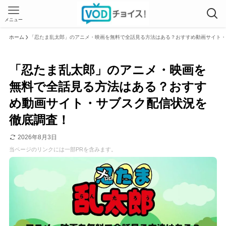
メニュー
ホーム
「忍たま乱太郎」のアニメ・映画を無料で全話見る方法はある？おすすめ動画サイト・
「忍たま乱太郎」のアニメ・映画を
無料で全話見る方法はある？おすす
め動画サイト・サブスク配信状況を
徹底調査！
2026年8月3日
当ページのリンクには一部PRを含みます。