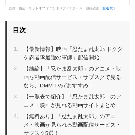
監修・検証：ネットオフ オウンドメディアチーム［最終確認：
渡邊 勢
］
目次
【最新情報】映画「忍たま乱太郎 ドクタ
ケ忍者隊最強の軍師」配信開始
【結論】「忍たま乱太郎」のアニメ・映
画を動画配信サービス・サブスクで見る
なら、DMM TVがおすすめ！
【一覧表で紹介】「忍たま乱太郎」のア
ニメ・映画が見れる動画サイトまとめ
【無料あり】「忍たま乱太郎」のアニ
メ・映画が見られる動画配信サービス・
サブスク5選！