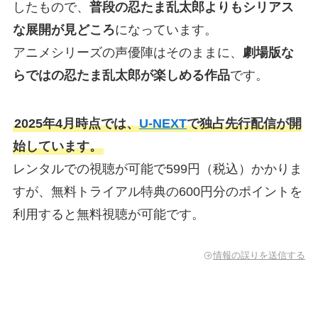
したもので、
普段の忍たま乱太郎よりもシリアス
な展開が見どころ
になっています。
アニメシリーズの声優陣はそのままに、
劇場版な
らではの忍たま乱太郎が楽しめる作品
です。
2025年4月時点では、
U-NEXT
で独占先行配信が開
始しています。
レンタルでの視聴が可能で599円（税込）かかりま
すが、無料トライアル特典の600円分のポイントを
利用すると無料視聴が可能です。
情報の誤りを送信する