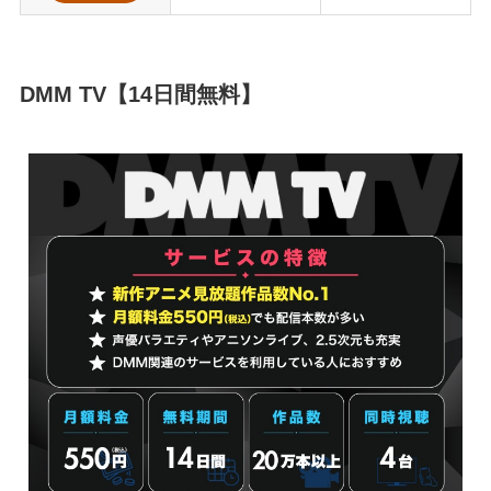
DMM TV【14日間無料】