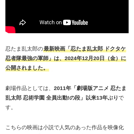
忍たま乱太郎の
最新映画「忍たま乱太郎 ドクタケ
忍者隊最強の軍師」は、2024年12月20日（金）に
公開されました。
劇場作品としては、
2011年「劇場版アニメ 忍たま
乱太郎 忍術学園 全員出動!の段」以来13年ぶり
で
す。
こちらの映画は小説で人気のあった作品を映像化