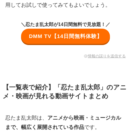
用してお試しで使ってみてもよいでしょう。
＼忍たま乱太郎が14日間無料で見放題！／
DMM TV【14日間無料体験】
情報の誤りを送信する
【一覧表で紹介】「忍たま乱太郎」のアニ
メ・映画が見れる動画サイトまとめ
忍たま乱太郎は、
アニメから映画・ミュージカル
まで、幅広く展開されている作品
です。