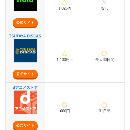
1,026円
なし
公式サイト
TSUTAYA DISCAS
1,100円～
最大30日間
公式サイト
dアニメストア
660円
31日間
公式サイト