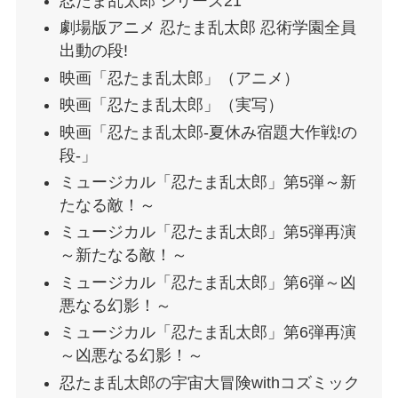
忍たま乱太郎 シリーズ21
劇場版アニメ 忍たま乱太郎 忍術学園全員
出動の段!
映画「忍たま乱太郎」（アニメ）
映画「忍たま乱太郎」（実写）
映画「忍たま乱太郎‐夏休み宿題大作戦!の
段‐」
ミュージカル「忍たま乱太郎」第5弾～新
たなる敵！～
ミュージカル「忍たま乱太郎」第5弾再演
～新たなる敵！～
ミュージカル「忍たま乱太郎」第6弾～凶
悪なる幻影！～
ミュージカル「忍たま乱太郎」第6弾再演
～凶悪なる幻影！～
忍たま乱太郎の宇宙大冒険withコズミック