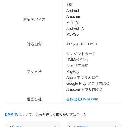
iOS
Android
Amazon
対応デバイス
Fire TV
Android TV
PCPS5
対応画質
4K/フルHD/HD/SD
クレジットカード
DMMポイント
キャリア決済
支払方法
PayPay
Apple アプリ内課金
Google Play アプリ内課金
Amazon アプリ内課金
運営会社
合同会社DMM.com
DMM TV
について、
もっと詳しく知りたい
方はこちら！