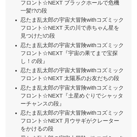
フロント☆NEXT ブラックホールで危機
一髪!?の段
忍たま乱太郎の宇宙大冒険withコズミック
フロント☆NEXT 天の川で赤ちゃん星を
見つけた!の段
忍たま乱太郎の宇宙大冒険withコズミック
フロント☆NEXT『宇宙の果てまで宝探
し！の段』
忍たま乱太郎の宇宙大冒険withコズミック
フロント☆NEXT 太陽系のお友だちの段
忍たま乱太郎の宇宙大冒険withコズミック
フロント☆NEXT『土星めぐりでシャッタ
ーチャンスの段』
忍たま乱太郎の宇宙大冒険withコズミック
フロント☆NEXT 月ウサギがクレーター
をかけるの段