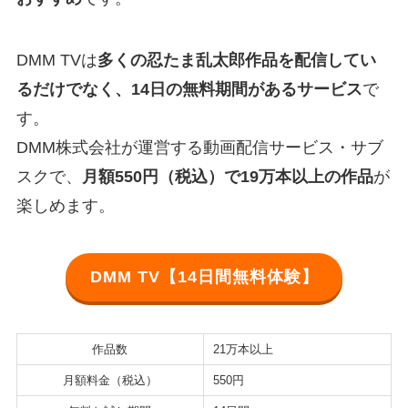
DMM TVは
多くの忍たま乱太郎作品を配信してい
るだけでなく、14日の無料期間があるサービス
で
す。
DMM株式会社が運営する動画配信サービス・サブ
スクで、
月額550円（税込）で19万本以上の作品
が
楽しめます。
DMM TV【14日間無料体験】
作品数
21万本以上
月額料金（税込）
550円