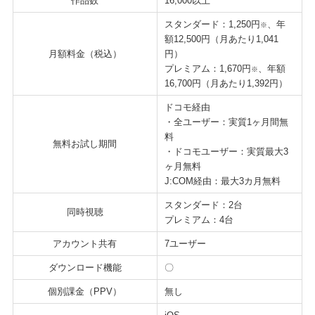
作品数
16,000以上
スタンダード：1,250円
、年
※
額12,500円（月あたり1,041
月額料金（税込）
円）
プレミアム：1,670円
、年額
※
16,700円（月あたり1,392円）
ドコモ経由
・全ユーザー：実質1ヶ月間無
料
無料お試し期間
・ドコモユーザー：実質最大3
ヶ月無料
J:COM経由：最大3カ月無料
スタンダード：2台
同時視聴
プレミアム：4台
アカウント共有
7ユーザー
ダウンロード機能
〇
個別課金（PPV）
無し