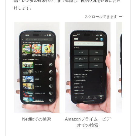
品・レンタル対象作品」まで確認し、配信状況を正確にお届
けします。
スクロールできます
Netflixでの検索
Amazonプライム・ビデ
U-NE
オでの検索