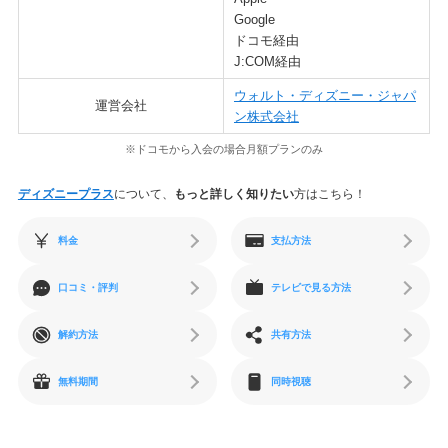
Google
ドコモ経由
J:COM経由
ウォルト・ディズニー・ジャパ
運営会社
ン株式会社
※ドコモから入会の場合月額プランのみ
ディズニープラス
について、
もっと詳しく知りたい
方はこちら！
料金
支払方法
口コミ・評判
テレビで見る方法
解約方法
共有方法
無料期間
同時視聴