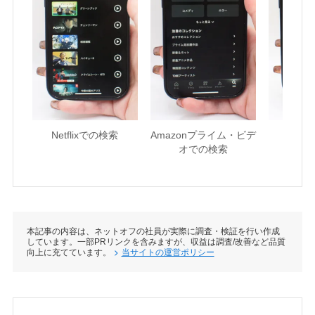
Netflixでの検索
Amazonプライム・ビデ
U-NE
オでの検索
本記事の内容は、ネットオフの社員が実際に調査・検証を行い作成
しています。一部PRリンクを含みますが、収益は調査/改善など品質
向上に充てています。
当サイトの運営ポリシー