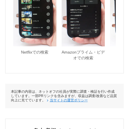
Netflixでの検索
Amazonプライム・ビデ
U-NE
オでの検索
本記事の内容は、ネットオフの社員が実際に調査・検証を行い作成
しています。一部PRリンクを含みますが、収益は調査/改善など品質
向上に充てています。
当サイトの運営ポリシー