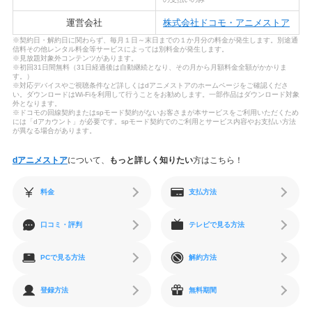
運営会社
株式会社ドコモ・アニメストア
※契約日・解約日に関わらず、毎月１日～末日までの１か月分の料金が発生します。別途通
信料その他レンタル料金等サービスによっては別料金が発生します。
※見放題対象外コンテンツがあります。
※初回31日間無料（31日経過後は自動継続となり、その月から月額料金全額がかかりま
す。）
※対応デバイスやご視聴条件など詳しくはdアニメストアのホームページをご確認くださ
い。ダウンロードはWi-Fiを利用して行うことをお勧めします。一部作品はダウンロード対象
外となります。
※ドコモの回線契約またはspモード契約がないお客さまが本サービスをご利用いただくため
には「dアカウント」が必要です。spモード契約でのご利用とサービス内容やお支払い方法
が異なる場合があります。
dアニメストア
について、
もっと詳しく知りたい
方はこちら！
料金
支払方法
口コミ・評判
テレビで見る方法
PCで見る方法
解約方法
登録方法
無料期間