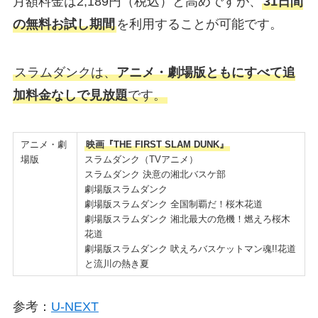
月額料金は2,189円（税込）と高めですが、
31日間
の無料お試し期間
を利用することが可能です。
スラムダンクは、
アニメ・劇場版ともにすべて追
加料金なしで見放題
です。
アニメ・劇
映画『THE FIRST SLAM DUNK』
場版
スラムダンク（TVアニメ）
スラムダンク 決意の湘北バスケ部
劇場版スラムダンク
劇場版スラムダンク 全国制覇だ！桜木花道
劇場版スラムダンク 湘北最大の危機！燃えろ桜木
花道
劇場版スラムダンク 吠えろバスケットマン魂!!花道
と流川の熱き夏
参考：
U-NEXT