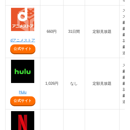
※上
スラ
スラ
劇場
劇場
660円
31日間
定額見放題
劇場
dアニメストア
花道
劇場
公式サイト
道と
スラ
劇場
劇場
1,026円
なし
定額見放題
劇場
花道
Hulu
劇場
公式サイト
道と