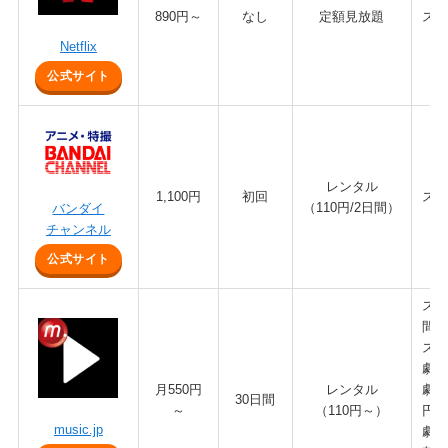
890円～
なし
定額見放題
スラ
Netflix
公式サイト
レンタル
1,100円
初回
スラ
（110円/2日間）
バンダイ
チャンネル
公式サイト
スラ
間】
スラ
劇場
月550円
レンタル
劇場
30日間
～
（110円～）
円】
music.jp
劇場