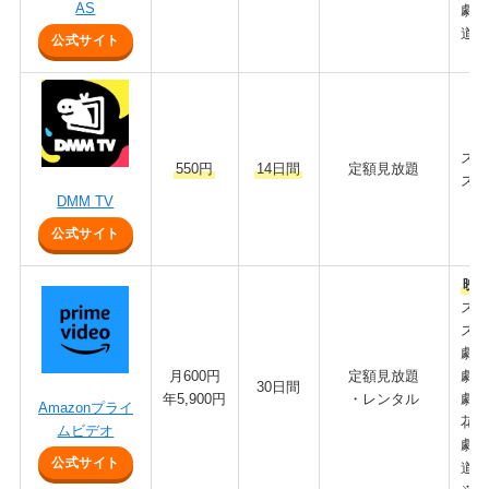
AS
劇場
道と
公式サイト
スラ
550円
14日間
定額見放題
スラ
DMM TV
公式サイト
映画
スラ
スラ
劇場
月600円
定額見放題
劇場
30日間
年5,900円
・レンタル
劇場
Amazonプライ
花道
ムビデオ
劇場
公式サイト
道と