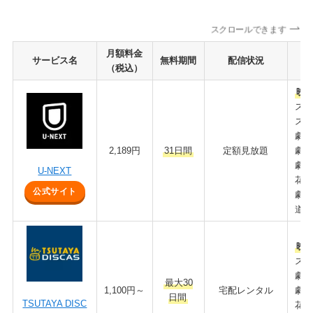
スクロールできます
月額料金
サービス名
無料期間
配信状況
（税込）
映画
スラ
スラ
劇場
2,189円
31日間
定額見放題
劇場
劇場
U-NEXT
花道
公式サイト
劇場
道と
映画
スラ
劇場
最大30
1,100円～
宅配レンタル
劇場
日間
TSUTAYA DISC
花道