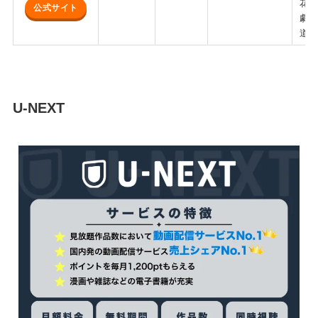
花道
公式サイト
劇場
道と
U-NEXT