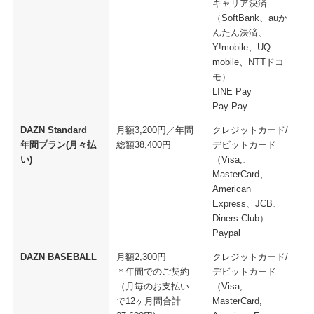
​キャリア決済
（SoftBank、auか
んたん決済、
Y!mobile、UQ
mobile、NTTドコ
モ）
LINE Pay
Pay Pay
DAZN Standard
月額3,200円／年間
クレジットカード/
年間プラン(月々払
総額38,400円
デビットカード
い)
（Visa,、
MasterCard、
American
Express、JCB、
Diners Club）
Paypal
DAZN BASEBALL
月額2,300円
クレジットカード/
＊年間でのご契約
デビットカード
（月毎のお支払い
（Visa,
で12ヶ月間合計
MasterCard,