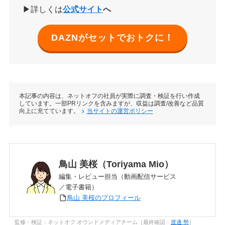
▶詳しくは
公式サイト
へ
DAZNがセットでおトクに！
本記事の内容は、ネットオフの社員が実際に調査・検証を行い作成
しています。一部PRリンクを含みますが、収益は調査/改善など品質
向上に充てています。
当サイトの運営ポリシー
鳥山 美桜（Toriyama Mio）
編集・レビュー担当（動画配信サービス
／電子書籍）
鳥山 美桜のプロフィール
監修・検証：ネットオフ オウンドメディアチーム［最終確認：
渡邊 勢
］