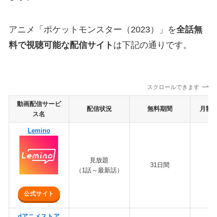
アニメ「ポケットモンスター（2023）」を
全話無
料で視聴可能な配信サイト
は下記の通りです。
スクロールできます
動画配信サービ
配信状況
無料期間
月額料
ス名
Lemino
見放題
31日間
1,
（1話～最新話）
公式サイト
dアニメストア