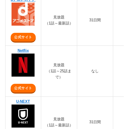
見放題
31日間
6
（1話～最新話）
公式サイト
Netflix
見放題
（1話～25話ま
なし
8
で）
公式サイト
U-NEXT
見放題
31日間
2,
（1話～最新話）