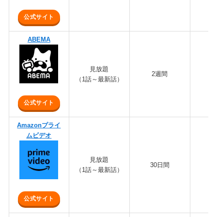
公式サイト
ABEMA
見放題
2週間
1,
（1話～最新話）
公式サイト
Amazonプライ
ムビデオ
見放題
30日間
6
（1話～最新話）
公式サイト