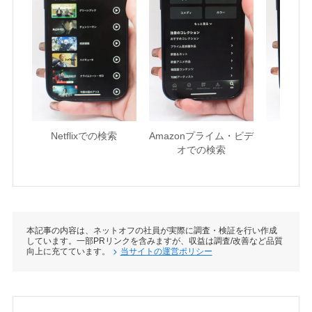
Netflixでの検索
Amazonプライム・ビデ
U-NE
オでの検索
本記事の内容は、ネットオフの社員が実際に調査・検証を行い作成
しています。一部PRリンクを含みますが、収益は調査/改善など品質
向上に充てています。
当サイトの運営ポリシー