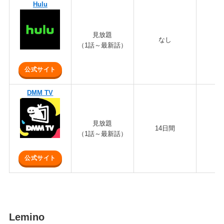
Hulu
見放題
なし
1,
（1話～最新話）
公式サイト
DMM TV
見放題
14日間
5
（1話～最新話）
公式サイト
Lemino