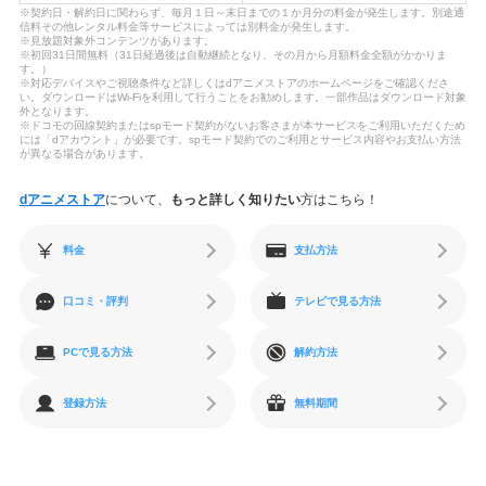
※契約日・解約日に関わらず、毎月１日～末日までの１か月分の料金が発生します。別途通
信料その他レンタル料金等サービスによっては別料金が発生します。
※見放題対象外コンテンツがあります。
※初回31日間無料（31日経過後は自動継続となり、その月から月額料金全額がかかりま
す。）
※対応デバイスやご視聴条件など詳しくはdアニメストアのホームページをご確認くださ
い。ダウンロードはWi-Fiを利用して行うことをお勧めします。一部作品はダウンロード対象
外となります。
※ドコモの回線契約またはspモード契約がないお客さまが本サービスをご利用いただくため
には「dアカウント」が必要です。spモード契約でのご利用とサービス内容やお支払い方法
が異なる場合があります。
dアニメストア
について、
もっと詳しく知りたい
方はこちら！
料金
支払方法
口コミ・評判
テレビで見る方法
PCで見る方法
解約方法
登録方法
無料期間