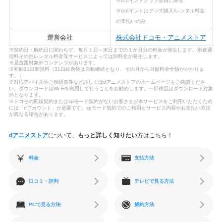
※dポイントクラブ会員に限る
※dポイントはグッズ購入/レンタル料金
の支払いのみ
運営会社
株式会社ドコモ・アニメストア
※契約日・解約日に関わらず、毎月１日～末日までの１か月分の料金が発生します。別途通
信料その他レンタル料金等サービスによっては別料金が発生します。
※見放題対象外コンテンツがあります。
※初回31日間無料（31日経過後は自動継続となり、その月から月額料金全額がかかりま
す。）
※対応デバイスやご視聴条件など詳しくはdアニメストアのホームページをご確認くださ
い。ダウンロードはWi-Fiを利用して行うことをお勧めします。一部作品はダウンロード対象
外となります。
※ドコモの回線契約またはspモード契約がないお客さまが本サービスをご利用いただくため
には「dアカウント」が必要です。spモード契約でのご利用とサービス内容やお支払い方法
が異なる場合があります。
dアニメストア
について、
もっと詳しく知りたい
方はこちら！
料金
支払方法
口コミ・評判
テレビで見る方法
PCで見る方法
解約方法