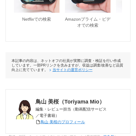
Netflixでの検索
Amazonプライム・ビデ
U-NE
オでの検索
本記事の内容は、ネットオフの社員が実際に調査・検証を行い作成
しています。一部PRリンクを含みますが、収益は調査/改善など品質
向上に充てています。
当サイトの運営ポリシー
鳥山 美桜（Toriyama Mio）
編集・レビュー担当（動画配信サービス
／電子書籍）
鳥山 美桜のプロフィール