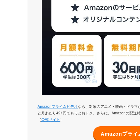
Amazonプライムビデオ
なら、対象のアニメ・映画・ドラマ
と月あたり491円でもっとおトク。さらに、Amazonの配送特
（
公式サイト
）
Amazonプラ