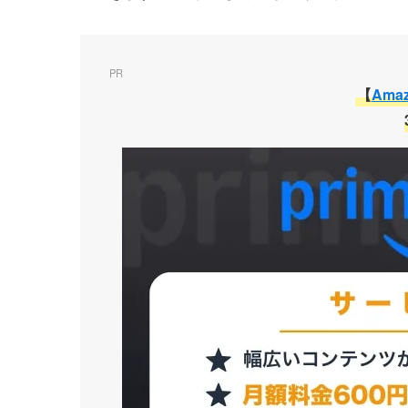
PR
【
Ama