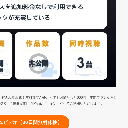
がぜんぶ見放題！無料期間が終わっても月額たった600円。年間プランならひ
典や、1億曲が聞けるMusic Primeなどすべてご利用いただけます。
イムビデオ【30日間無料体験】