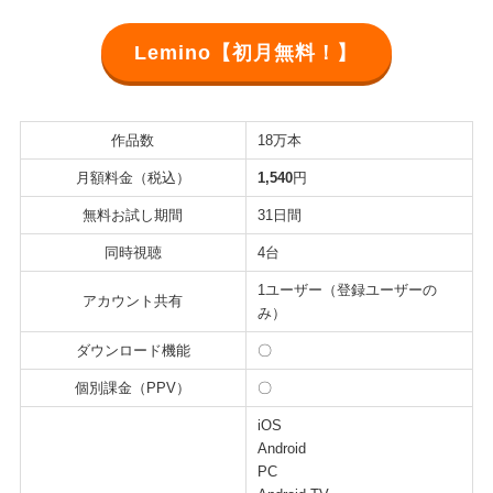
Lemino【初月無料！】
作品数
18万本
月額料金（税込）
1,540
円
無料お試し期間
31日間
同時視聴
4台
1ユーザー（登録ユーザーの
アカウント共有
み）
ダウンロード機能
〇
個別課金（PPV）
〇
iOS
Android
PC