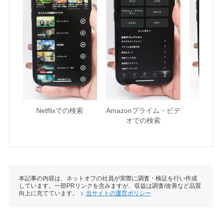
Netflixでの検索
Amazonプライム・ビデ
U-NE
オでの検索
本記事の内容は、ネットオフの社員が実際に調査・検証を行い作成
しています。一部PRリンクを含みますが、収益は調査/改善など品質
向上に充てています。
当サイトの運営ポリシー