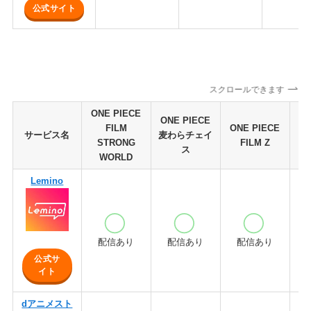
公式サイト
スクロールできます
ONE PIECE
ONE PIECE
FILM
ONE PIECE
ON
サービス名
麦わらチェイ
STRONG
FILM Z
FI
ス
WORLD
Lemino
配信あり
配信あり
配信あり
公式サ
イト
dアニメスト