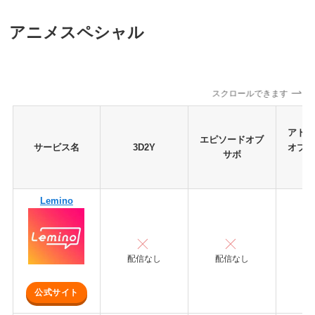
アニメスペシャ
ル
スクロールできます
アド
エピソードオブ
サービス名
3D2Y
オブ
サボ
Lemino
配信なし
配信なし
配
公式サイト