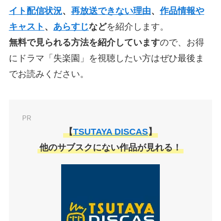
イト配信状況
、
再放送できない理由
、
作品情報や
キャスト
、
あらすじ
など
を紹介します。
無料で見られる方法を紹介しています
ので、お得
にドラマ「失楽園」を視聴したい方はぜひ最後ま
でお読みください。
PR
【
TSUTAYA DISCAS
】
他のサブスクにない作品が見れる！