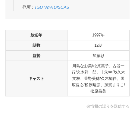
引用：
TSUTAYA DISCAS
放送年
1997年
話数
12話
監督
加藤彰
川島なお美/松原凛子、古谷一
行/久木祥一郎、十朱幸代/久木
キャスト
文枝、菅野美穂/久木知佳、国
広富之/松原晴彦、加賀まりこ/
松原昌美
情報の誤りを送信する