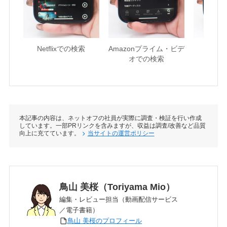
Netflixでの検索
Amazonプライム・ビデ
U-NE
オでの検索
本記事の内容は、ネットオフの社員が実際に調査・検証を行い作成
しています。一部PRリンクを含みますが、収益は調査/改善など品質
向上に充てています。
当サイトの運営ポリシー
鳥山 美桜（Toriyama Mio）
編集・レビュー担当（動画配信サービス
／電子書籍）
鳥山 美桜のプロフィール