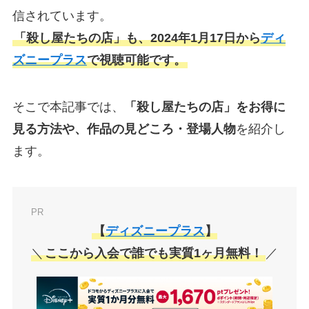
信されています。
「殺し屋たちの店」も、2024年1月17日から
ディ
ズニープラス
で視聴可能です。
そこで本記事では、
「殺し屋たちの店」をお得に
見る方法や、作品の見どころ・登場人物
を紹介し
ます。
PR
【
ディズニープラス
】
＼
ここから入会で誰でも実質1ヶ月無料！
／