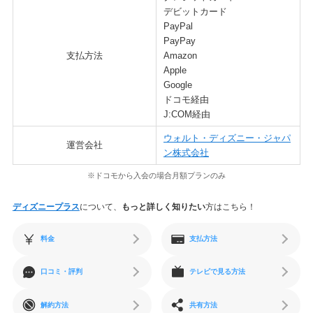
デビットカード
PayPal
PayPay
支払方法
Amazon
Apple
Google
ドコモ経由
J:COM経由
ウォルト・ディズニー・ジャパ
運営会社
ン株式会社
※ドコモから入会の場合月額プランのみ
ディズニープラス
について、
もっと詳しく知りたい
方はこちら！
料金
支払方法
口コミ・評判
テレビで見る方法
解約方法
共有方法