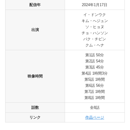
配信年
2024年1月17日
イ・ドンウク
キム・へジュン
ソ・ヒョヌ
出演
チョ・ハンソン
パク・チビン
クム・ヘナ
第1話 50分
第2話 54分
第3話 45分
第4話 1時間3分
映像時間
第5話 1時間
第6話 56分
第7話 1時間
第8話 1時間
話数
全8話
リンク
作品ページ