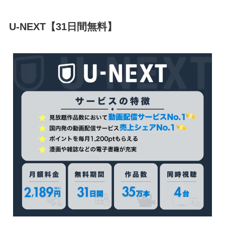
U-NEXT【31日間無料】