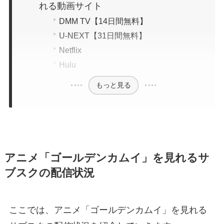
れる動画サイト
DMM TV【14日間無料】
U-NEXT【31日間無料】
Netflix
Hulu
もっと見る
アニメ「ゴールデンカムイ」を見れるサ
ブスクの配信状況
ここでは、アニメ「ゴールデンカムイ」を見れる