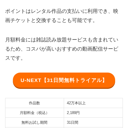
ポイントはレンタル作品の支払いに利用でき、映
画チケットと交換することも可能です。
月額料金には雑誌読み放題サービスも含まれてい
るため、コスパが高いおすすめの動画配信サービ
スです。
U-NEXT【31日間無料トライアル】
作品数
42万本以上
月額料金（税込）
2,189円
無料お試し期間
31日間