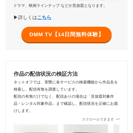
ドラマ、映画ラインナップ などが見放題となります。
▶詳しくは
こちら
DMM TV【14日間無料体験】
作品の配信状況の検証方法
ネットオフでは、実際に各サービスの検索機能から作品名を
検索し、配信有無を調査しています。
配信の有無だけでなく、配信ありの場合は「見放題対象作
品・レンタル対象作品」まで確認し、配信状況を正確にお届
けします。
スクロールできます