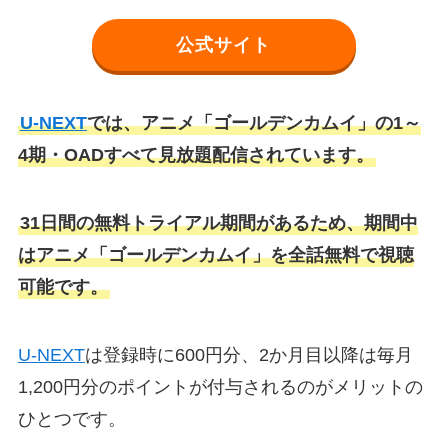
公式サイト
U-NEXT
では、アニメ「ゴールデンカムイ」の1～
4期・OADすべて見放題配信されています。
31日間の無料トライアル期間があるため、期間中
はアニメ「ゴールデンカムイ」を全話無料で視聴
可能です。
U-NEXT
は登録時に600円分、2か月目以降は毎月
1,200円分のポイントが付与されるのがメリットの
ひとつです。