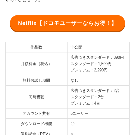
Netflix【ドコモユーザーならお得！】
作品数
非公開
広告つきスタンダード：890円
月額料金（税込）
スタンダード：1,590円
プレミアム：2,290円
無料お試し期間
なし
広告つきスタンダード：2台
同時視聴
スタンダード：2台
プレミアム：4台
アカウント共有
5ユーザー
ダウンロード機能
〇
個別課金（PPV）
×