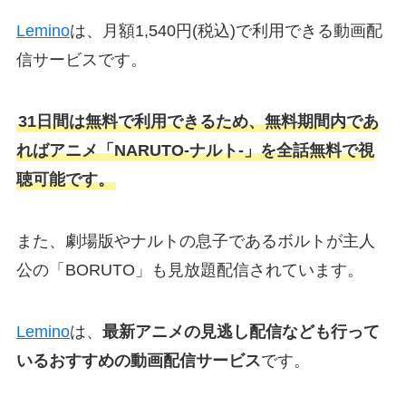
Lemino
は、月額1,540円(税込)で利用できる動画配
信サービスです。
31日間は無料で利用できるため、無料期間内であ
ればアニメ「NARUTO-ナルト-」を全話無料で視
聴可能です。
また、劇場版やナルトの息子であるボルトが主人
公の「BORUTO」も見放題配信されています。
Lemino
は、
最新アニメの見逃し配信なども行って
いるおすすめの動画配信サービス
です。