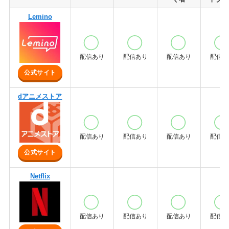
Lemino
配信あり
配信あり
配信あり
配信あ
公式サイト
dアニメストア
配信あり
配信あり
配信あり
配信あ
公式サイト
Netflix
配信あり
配信あり
配信あり
配信あ