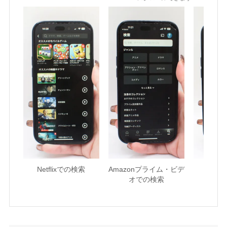
Netflixでの検索
Amazonプライム・ビデ
U-NE
オでの検索