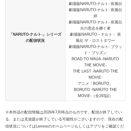
劇場版NARUTO-ナルト- 疾風伝
劇場版NARUTO-ナルト- 疾風伝
絆
劇場版NARUTO-ナルト- 疾風伝
火の意志を継ぐ者
「NARUTO-ナルト-」シリーズ
劇場版NARUTO－ナルト－ 疾
の配信状況
風伝 ザ・ロストタワー
劇場版NARUTO‐ナルト‐ ブラッ
ド・プリズン
ROAD TO NINJA -NARUTO
THE MOVIE-
THE LAST -NARUTO THE
MOVIE-
アニメ「BORUTO」
BORUTO -NARUTO THE
MOVIE-（全293話）
※本作品の配信情報は2026年7月時点のものです。配信が終了してい
る、または見放題が終了している可能性がございますので、現在の配
信状況についてはLeminoのホームページもしくはアプリをご確認くだ