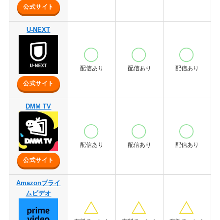
公式サイト
U-NEXT
配信あり
配信あり
配信あり
公式サイト
DMM TV
配信あり
配信あり
配信あり
公式サイト
Amazonプライ
ムビデオ