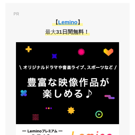
PR
【
Lemino
】
最大
31日間無料！