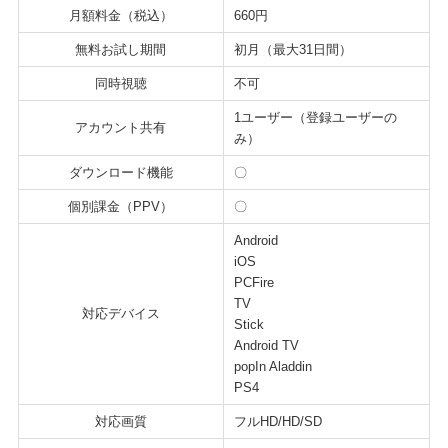
月額料金（税込）
660円
無料お試し期間
初月（最大31日間）
同時視聴
不可
1ユーザー（登録ユーザーの
アカウント共有
み）
ダウンロード機能
〇
個別課金（PPV）
〇
Android
iOS
PCFire
TV
対応デバイス
Stick
Android TV
popIn Aladdin
PS4
対応画質
フルHD/HD/SD