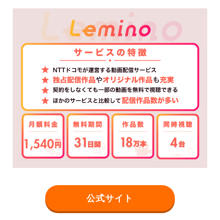
公式サイト