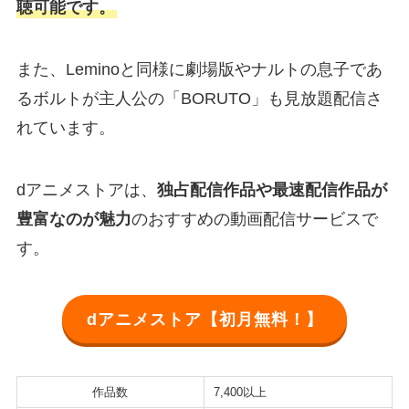
聴可能です。
また、Leminoと同様に劇場版やナルトの息子であ
るボルトが主人公の「BORUTO」も見放題配信さ
れています。
dアニメストアは、
独占配信作品や最速配信作品が
豊富なのが魅力
のおすすめの動画配信サービスで
す。
dアニメストア【初月無料！】
作品数
7,400以上