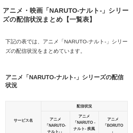
アニメ・映画「NARUTO-ナルト-」シリー
ズの配信状況まとめ【一覧表】
下記の表では、アニメ「NARUTO-ナルト-」シリー
ズの配信状況をまとめています。
アニメ「NARUTO-ナルト-」シリーズの配信
状況
配信状況
アニメ
アニメ
アニメ
サービス名
「NARUTO -
「NARUTO-
「BORUTO
ナルト- 疾風
ナルト-」
」