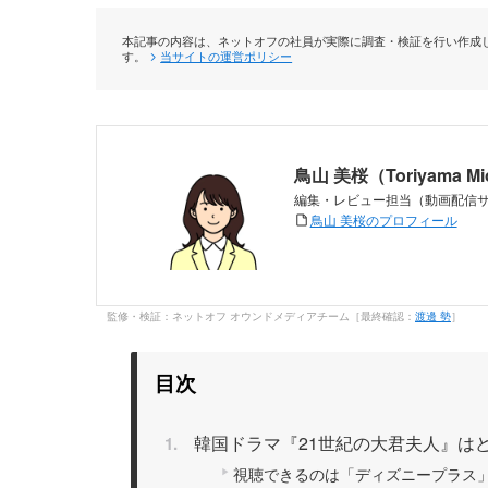
本記事の内容は、ネットオフの社員が実際に調査・検証を行い作成し
す。
当サイトの運営ポリシー
鳥山 美桜（Toriyama M
編集・レビュー担当（動画配信
鳥山 美桜のプロフィール
監修・検証：ネットオフ オウンドメディアチーム［最終確認：
渡邊 勢
］
目次
韓国ドラマ『21世紀の大君夫人』は
視聴できるのは「ディズニープラス