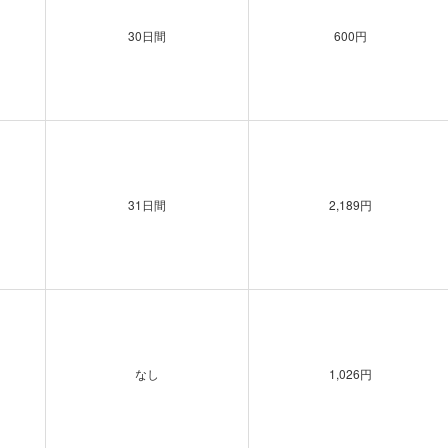
30日間
600円
31日間
2,189円
なし
1,026円