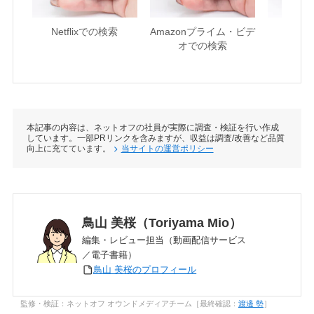
Netflixでの検索
Amazonプライム・ビデ
U-NE
オでの検索
本記事の内容は、ネットオフの社員が実際に調査・検証を行い作成
しています。一部PRリンクを含みますが、収益は調査/改善など品質
向上に充てています。
当サイトの運営ポリシー
鳥山 美桜（Toriyama Mio）
編集・レビュー担当（動画配信サービス
／電子書籍）
鳥山 美桜のプロフィール
監修・検証：ネットオフ オウンドメディアチーム［最終確認：
渡邊 勢
］