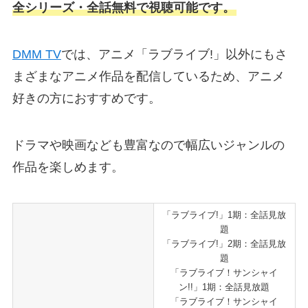
全シリーズ・全話無料で視聴可能です。
DMM TV
では、アニメ「ラブライブ!」以外にもさ
まざまなアニメ作品を配信しているため、アニメ
好きの方におすすめです。
ドラマや映画なども豊富なので幅広いジャンルの
作品を楽しめます。
「ラブライブ!」1期：全話見放
題
「ラブライブ!」2期：全話見放
題
「ラブライブ！サンシャイ
ン!!」1期：全話見放題
「ラブライブ！サンシャイ