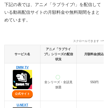
下記の表では、アニメ「ラブライブ!」を配信して
いる動画配信サイトの月額料金や無料期間をまと
めています。
スクロールできます
アニメ「ラブライ
サービス名
ブ!」シリーズの配信
月額料金(税込)
状況
DMM TV
全シリーズ・全話見
550円
放題
公式サイト
U-NEXT