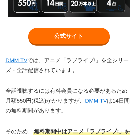
公式サイト
DMM TV
では、アニメ「ラブライブ!」を全シリー
ズ・全話配信されています。
全話視聴するには有料会員になる必要があるため
月額550円(税込)かかりますが、
DMM TV
は14日間
の無料期間があります。
そのため、
無料期間中はアニメ「ラブライブ!」を