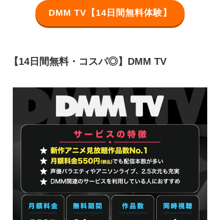
DMM TV【14日間無料体験】
【14日間無料・コスパ◎】DMM TV