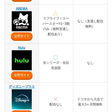
ABEMA
ラブライブ！スー
なし（見逃し配信
パースター!!1~3期
無料）
のみ（無料見逃し
配信あり）
公式サイト
Hulu
全シリーズ・全話
なし
見放題
公式サイト
ディズニープラス
ドコモから入会で
最大3ヶ月間無料
配信なし