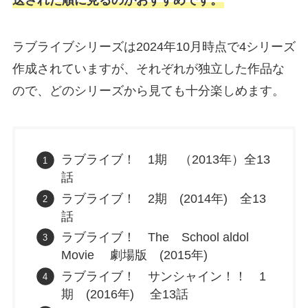
送された順に見るのがおすすめです。
ラブライブシリーズは2024年10月時点で4シリーズ
作成されていますが、それぞれが独立した作品な
ので、どのシリーズから見ても十分楽しめます。
ラブライブ！ 1期 （2013年）全13
話
ラブライブ！ 2期 (2014年) 全13
話
ラブライブ！ The School aldol
Movie 劇場版 (2015年)
ラブライブ！ サンシャイン！！ 1
期 (2016年) 全13話