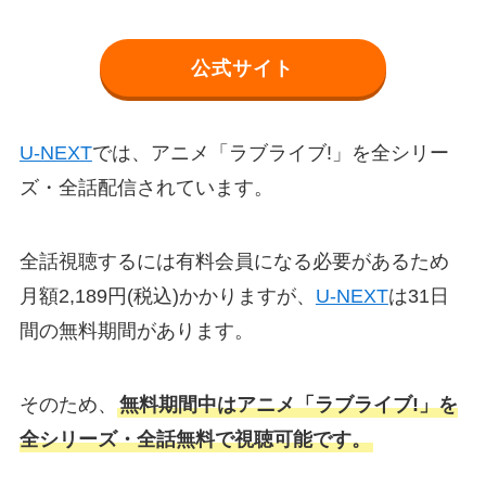
公式サイト
U-NEXT
では、アニメ「ラブライブ!」を全シリー
ズ・全話配信されています。
全話視聴するには有料会員になる必要があるため
月額2,189円(税込)かかりますが、
U-NEXT
は31日
間の無料期間があります。
そのため、
無料期間中はアニメ「ラブライブ!」を
全シリーズ・全話無料で視聴可能です。