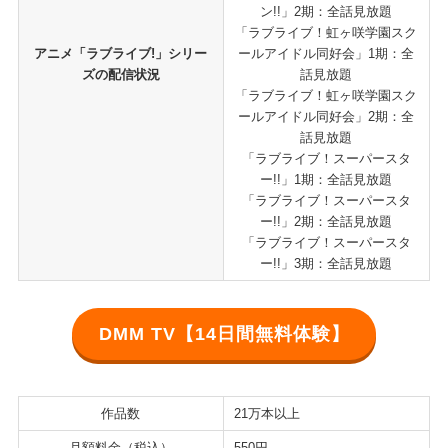
ン!!」2期：全話見放題
「ラブライブ！虹ヶ咲学園スク
アニメ「ラブライブ!」シリー
ールアイドル同好会」1期：全
ズの配信状況
話見放題
「ラブライブ！虹ヶ咲学園スク
ールアイドル同好会」2期：全
話見放題
「ラブライブ！スーパースタ
ー!!」1期：全話見放題
「ラブライブ！スーパースタ
ー!!」2期：全話見放題
「ラブライブ！スーパースタ
ー!!」3期：全話見放題
DMM TV【14日間無料体験】
作品数
21万本以上
月額料金（税込）
550円