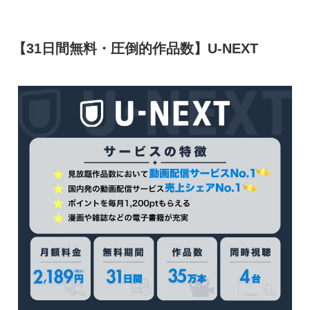
【31日間無料・圧倒的作品数】U-NEXT