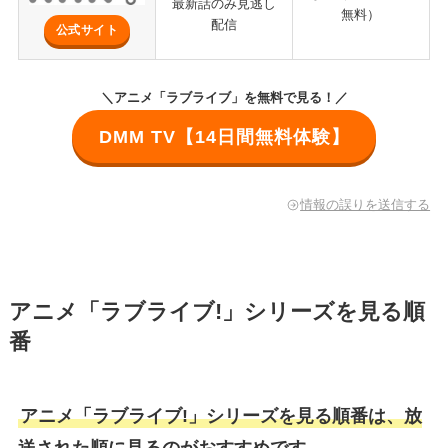
最新話のみ見逃し
無料）
配信
公式サイト
＼アニメ「ラブライブ」を無料で見る！／
DMM TV【14日間無料体験】
情報の誤りを送信する
アニメ「ラブライブ!」シリーズを見る順
番
アニメ「ラブライブ!」シリーズを見る順番は、放